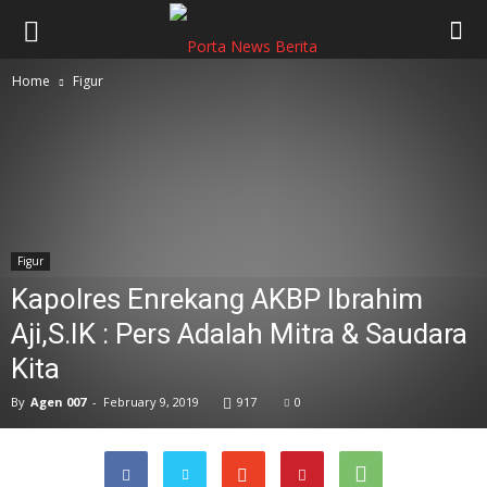
Home
Figur
Figur
Kapolres Enrekang AKBP Ibrahim
Aji,S.IK : Pers Adalah Mitra & Saudara
Kita
By
Agen 007
-
February 9, 2019
917
0