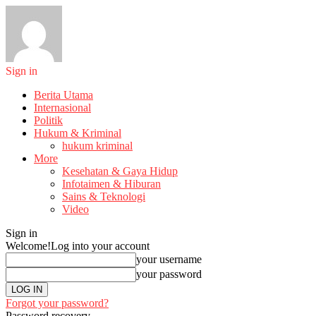
Sign in
Berita Utama
Internasional
Politik
Hukum & Kriminal
hukum kriminal
More
Kesehatan & Gaya Hidup
Infotaimen & Hiburan
Sains & Teknologi
Video
Sign in
Welcome!
Log into your account
your username
your password
Forgot your password?
Password recovery