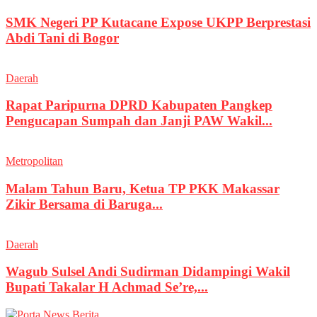
SMK Negeri PP Kutacane Expose UKPP Berprestasi
Abdi Tani di Bogor
Daerah
Rapat Paripurna DPRD Kabupaten Pangkep
Pengucapan Sumpah dan Janji PAW Wakil...
Metropolitan
Malam Tahun Baru, Ketua TP PKK Makassar
Zikir Bersama di Baruga...
Daerah
Wagub Sulsel Andi Sudirman Didampingi Wakil
Bupati Takalar H Achmad Se’re,...