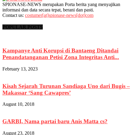
SPIONASE-NEWS merupakan Porta berita yang menyajikan
informasi dan data secara tepat, berani dan pasti.
Contact us:
costumer[at]spionase-news[dot]com
POPULAR POSTS
Kampanye Anti Korupsi di Bantaeng Ditandai
Penandatanganan Petisi Zona Integritas Anti...
February 13, 2023
Kisah Sejarah Turunan Sandiaga Uno dari Bugis –
Makassar ‘Sang Cawapres’
August 10, 2018
GARBI, Nama partai baru Anis Matta cs?
August 23, 2018