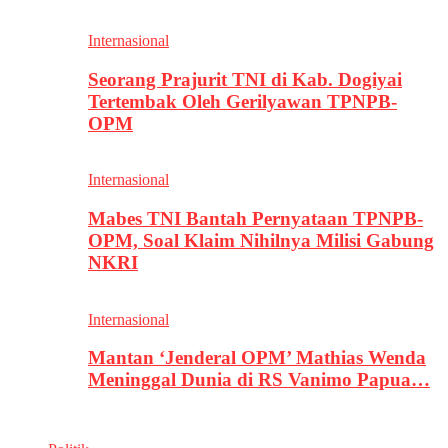
Internasional
Seorang Prajurit TNI di Kab. Dogiyai
Tertembak Oleh Gerilyawan TPNPB-
OPM
Internasional
Mabes TNI Bantah Pernyataan TPNPB-
OPM, Soal Klaim Nihilnya Milisi Gabung
NKRI
Internasional
Mantan ‘Jenderal OPM’ Mathias Wenda
Meninggal Dunia di RS Vanimo Papua…