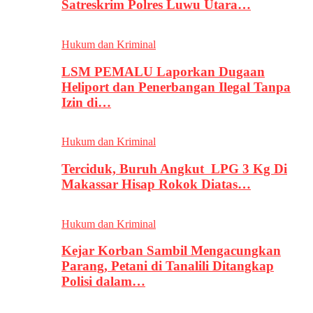
Satreskrim Polres Luwu Utara…
Hukum dan Kriminal
LSM PEMALU Laporkan Dugaan
Heliport dan Penerbangan Ilegal Tanpa
Izin di…
Hukum dan Kriminal
Terciduk, Buruh Angkut LPG 3 Kg Di
Makassar Hisap Rokok Diatas…
Hukum dan Kriminal
Kejar Korban Sambil Mengacungkan
Parang, Petani di Tanalili Ditangkap
Polisi dalam…