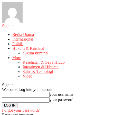
Sign in
Berita Utama
Internasional
Politik
Hukum & Kriminal
hukum kriminal
More
Kesehatan & Gaya Hidup
Infotaimen & Hiburan
Sains & Teknologi
Video
Sign in
Welcome!
Log into your account
your username
your password
Forgot your password?
Password recovery