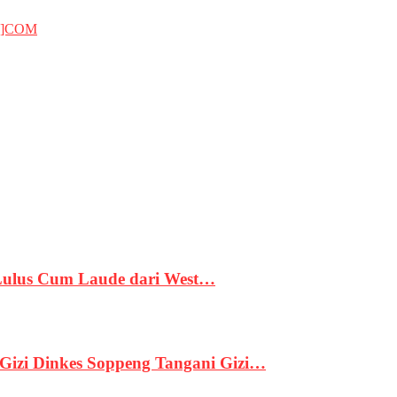
T]COM
 Lulus Cum Laude dari West…
izi Dinkes Soppeng Tangani Gizi…