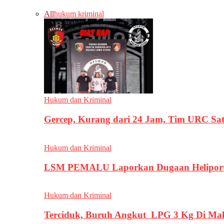
All
hukum kriminal
Hukum dan Kriminal
Gercep, Kurang dari 24 Jam, Tim URC Sa
Hukum dan Kriminal
LSM PEMALU Laporkan Dugaan Heliport d
Hukum dan Kriminal
Terciduk, Buruh Angkut LPG 3 Kg Di Ma