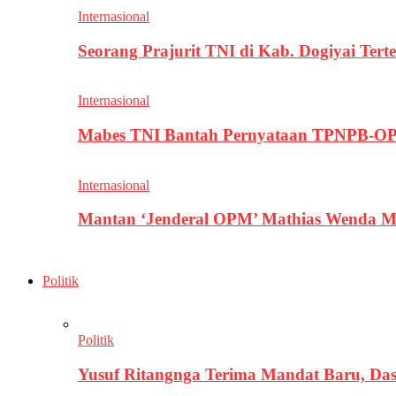
Internasional
Seorang Prajurit TNI di Kab. Dogiyai T
Internasional
Mabes TNI Bantah Pernyataan TPNPB-OPM
Internasional
Mantan ‘Jenderal OPM’ Mathias Wenda M
Politik
Politik
Yusuf Ritangnga Terima Mandat Baru, D