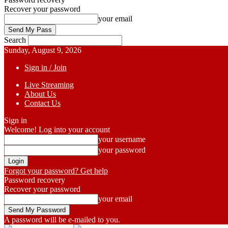
Recover your password
your email
Search
Sunday, August 9, 2026
Sign in / Join
Live Streaming
About Us
Contact Us
Sign in
Welcome! Log into your account
your username
your password
Forgot your password? Get help
Password recovery
Recover your password
your email
A password will be e-mailed to you.