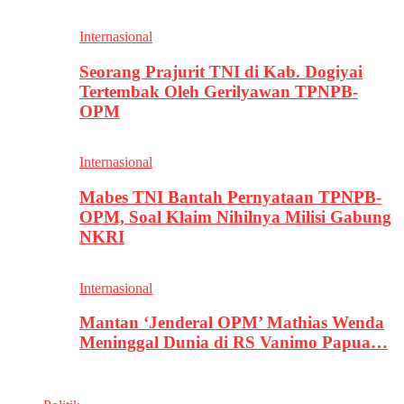
Internasional
Seorang Prajurit TNI di Kab. Dogiyai
Tertembak Oleh Gerilyawan TPNPB-
OPM
Internasional
Mabes TNI Bantah Pernyataan TPNPB-
OPM, Soal Klaim Nihilnya Milisi Gabung
NKRI
Internasional
Mantan ‘Jenderal OPM’ Mathias Wenda
Meninggal Dunia di RS Vanimo Papua…