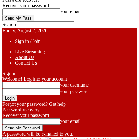
Recover your password
your email
Search
Friday, August 7, 2026
Sign in / Join
Live Streaming
About Us
Contact Us
Sign in
Welcome! Log into your account
your username
your password
Forgot your password? Get help
Password recovery
Recover your password
your email
A password will be e-mailed to you.