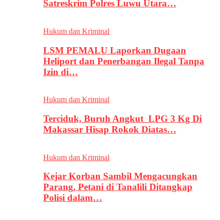
Satreskrim Polres Luwu Utara…
Hukum dan Kriminal
LSM PEMALU Laporkan Dugaan
Heliport dan Penerbangan Ilegal Tanpa
Izin di…
Hukum dan Kriminal
Terciduk, Buruh Angkut LPG 3 Kg Di
Makassar Hisap Rokok Diatas…
Hukum dan Kriminal
Kejar Korban Sambil Mengacungkan
Parang, Petani di Tanalili Ditangkap
Polisi dalam…