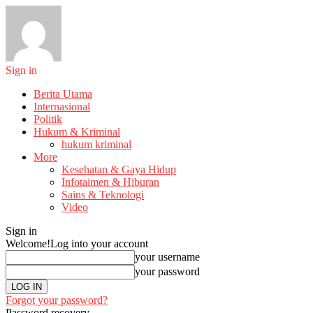
Sign in
Berita Utama
Internasional
Politik
Hukum & Kriminal
hukum kriminal
More
Kesehatan & Gaya Hidup
Infotaimen & Hiburan
Sains & Teknologi
Video
Sign in
Welcome!
Log into your account
your username
your password
Forgot your password?
Password recovery