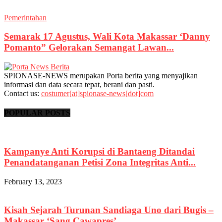
Pemerintahan
Semarak 17 Agustus, Wali Kota Makassar ‘Danny
Pomanto” Gelorakan Semangat Lawan...
SPIONASE-NEWS merupakan Porta berita yang menyajikan
informasi dan data secara tepat, berani dan pasti.
Contact us:
costumer[at]spionase-news[dot]com
POPULAR POSTS
Kampanye Anti Korupsi di Bantaeng Ditandai
Penandatanganan Petisi Zona Integritas Anti...
February 13, 2023
Kisah Sejarah Turunan Sandiaga Uno dari Bugis –
Makassar ‘Sang Cawapres’