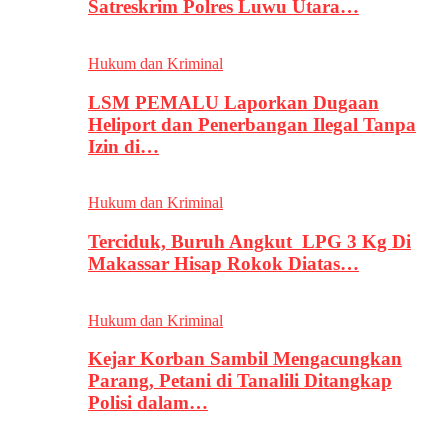
Satreskrim Polres Luwu Utara…
Hukum dan Kriminal
LSM PEMALU Laporkan Dugaan
Heliport dan Penerbangan Ilegal Tanpa
Izin di…
Hukum dan Kriminal
Terciduk, Buruh Angkut LPG 3 Kg Di
Makassar Hisap Rokok Diatas…
Hukum dan Kriminal
Kejar Korban Sambil Mengacungkan
Parang, Petani di Tanalili Ditangkap
Polisi dalam…