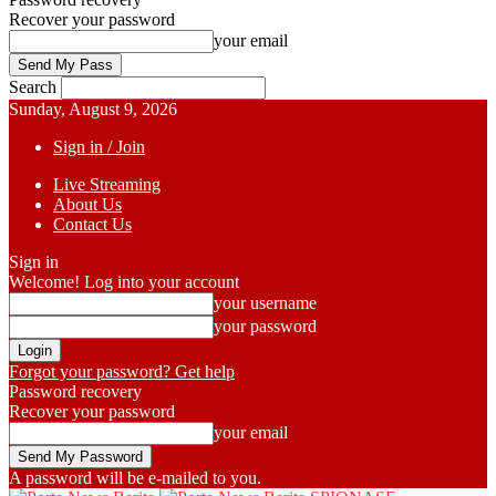
Recover your password
your email
Search
Sunday, August 9, 2026
Sign in / Join
Live Streaming
About Us
Contact Us
Sign in
Welcome! Log into your account
your username
your password
Forgot your password? Get help
Password recovery
Recover your password
your email
A password will be e-mailed to you.