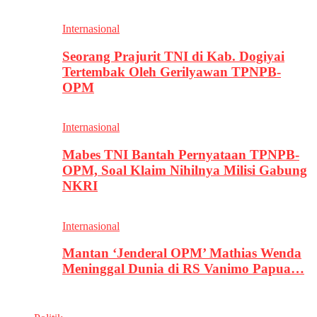
Internasional
Seorang Prajurit TNI di Kab. Dogiyai
Tertembak Oleh Gerilyawan TPNPB-
OPM
Internasional
Mabes TNI Bantah Pernyataan TPNPB-
OPM, Soal Klaim Nihilnya Milisi Gabung
NKRI
Internasional
Mantan ‘Jenderal OPM’ Mathias Wenda
Meninggal Dunia di RS Vanimo Papua…