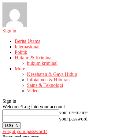
Sign in
Berita Utama
Internasional
Politik
Hukum & Kriminal
hukum kriminal
More
Kesehatan & Gaya Hidup
Infotaimen & Hiburan
Sains & Teknologi
Video
Sign in
Welcome!
Log into your account
your username
your password
Forgot your password?
Password recovery