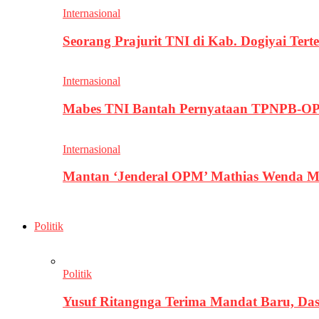
Internasional
Seorang Prajurit TNI di Kab. Dogiyai T
Internasional
Mabes TNI Bantah Pernyataan TPNPB-OPM
Internasional
Mantan ‘Jenderal OPM’ Mathias Wenda M
Politik
Politik
Yusuf Ritangnga Terima Mandat Baru, D