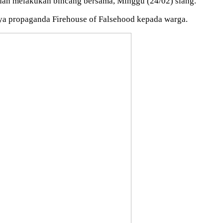
an melakukan bincang bersama, Minggu (24/02) siang.
 propaganda Firehouse of Falsehood kepada warga.