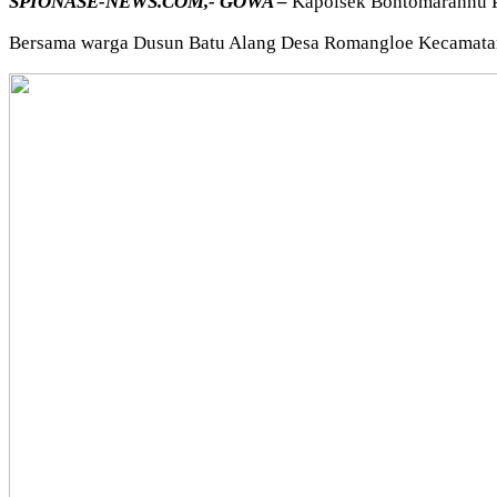
SPIONASE-NEWS.COM,- GOWA –
Kapolsek Bontomarannu Po
Bersama warga Dusun Batu Alang Desa Romangloe Kecamatan