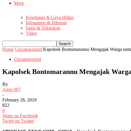
More
Kesehatan & Gaya Hidup
Infotaimen & Hiburan
Sains & Teknologi
Video
Home
Uncategorized
Kapolsek Bontomarannu Mengajak Warga unt
Uncategorized
Kapolsek Bontomarannu Mengajak Warg
By
Agen 007
-
February 26, 2019
822
0
Share on Facebook
Tweet on Twitter