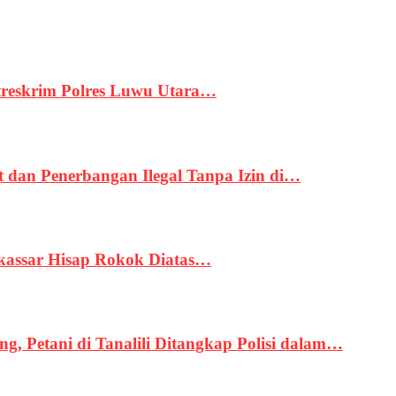
treskrim Polres Luwu Utara…
an Penerbangan Ilegal Tanpa Izin di…
kassar Hisap Rokok Diatas…
, Petani di Tanalili Ditangkap Polisi dalam…