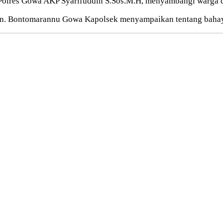
lres Gowa AKP Syarifuddin S.Sos.M.H, menyambangi warga d
. Bontomarannu Gowa Kapolsek menyampaikan tentang bahaya