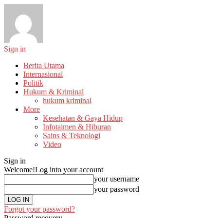
Sign in
Berita Utama
Internasional
Politik
Hukum & Kriminal
hukum kriminal
More
Kesehatan & Gaya Hidup
Infotaimen & Hiburan
Sains & Teknologi
Video
Sign in
Welcome!
Log into your account
your username
your password
Forgot your password?
Password recovery