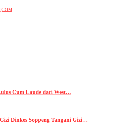
T]COM
 Lulus Cum Laude dari West…
izi Dinkes Soppeng Tangani Gizi…