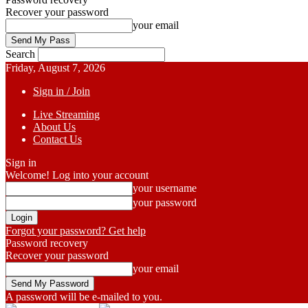
Recover your password
your email
Search
Friday, August 7, 2026
Sign in / Join
Live Streaming
About Us
Contact Us
Sign in
Welcome! Log into your account
your username
your password
Forgot your password? Get help
Password recovery
Recover your password
your email
A password will be e-mailed to you.