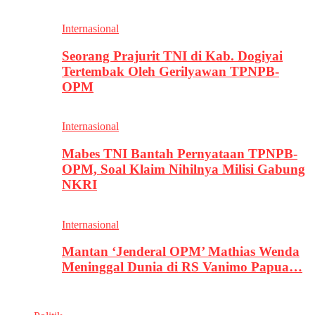
Internasional
Seorang Prajurit TNI di Kab. Dogiyai
Tertembak Oleh Gerilyawan TPNPB-
OPM
Internasional
Mabes TNI Bantah Pernyataan TPNPB-
OPM, Soal Klaim Nihilnya Milisi Gabung
NKRI
Internasional
Mantan ‘Jenderal OPM’ Mathias Wenda
Meninggal Dunia di RS Vanimo Papua…