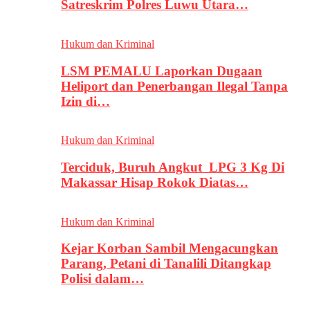
Satreskrim Polres Luwu Utara…
Hukum dan Kriminal
LSM PEMALU Laporkan Dugaan
Heliport dan Penerbangan Ilegal Tanpa
Izin di…
Hukum dan Kriminal
Terciduk, Buruh Angkut LPG 3 Kg Di
Makassar Hisap Rokok Diatas…
Hukum dan Kriminal
Kejar Korban Sambil Mengacungkan
Parang, Petani di Tanalili Ditangkap
Polisi dalam…