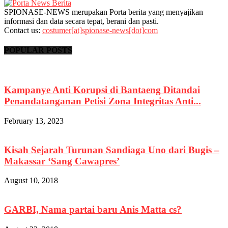
SPIONASE-NEWS merupakan Porta berita yang menyajikan
informasi dan data secara tepat, berani dan pasti.
Contact us:
costumer[at]spionase-news[dot]com
POPULAR POSTS
Kampanye Anti Korupsi di Bantaeng Ditandai
Penandatanganan Petisi Zona Integritas Anti...
February 13, 2023
Kisah Sejarah Turunan Sandiaga Uno dari Bugis –
Makassar ‘Sang Cawapres’
August 10, 2018
GARBI, Nama partai baru Anis Matta cs?