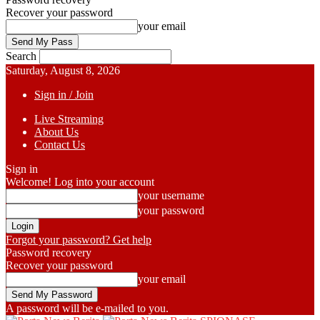
Recover your password
your email
Search
Saturday, August 8, 2026
Sign in / Join
Live Streaming
About Us
Contact Us
Sign in
Welcome! Log into your account
your username
your password
Forgot your password? Get help
Password recovery
Recover your password
your email
A password will be e-mailed to you.