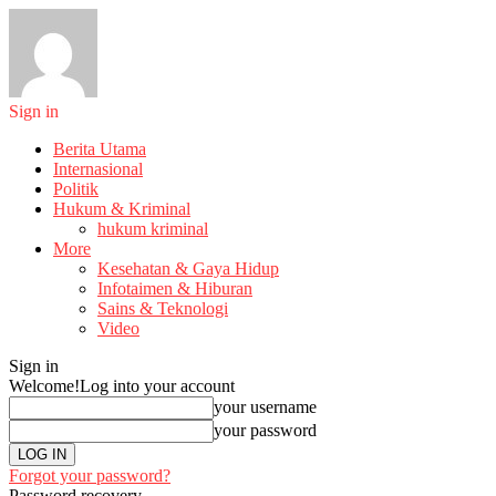
Sign in
Berita Utama
Internasional
Politik
Hukum & Kriminal
hukum kriminal
More
Kesehatan & Gaya Hidup
Infotaimen & Hiburan
Sains & Teknologi
Video
Sign in
Welcome!
Log into your account
your username
your password
Forgot your password?
Password recovery