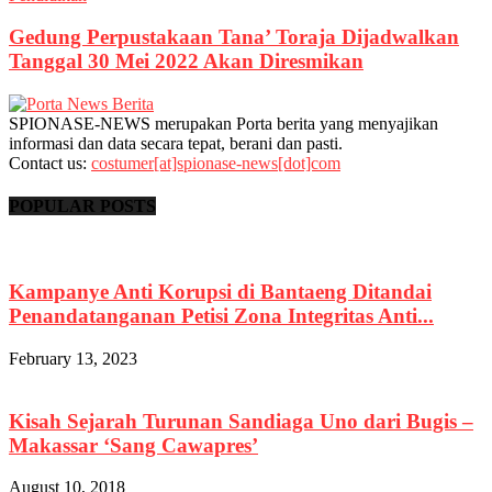
Gedung Perpustakaan Tana’ Toraja Dijadwalkan
Tanggal 30 Mei 2022 Akan Diresmikan
SPIONASE-NEWS merupakan Porta berita yang menyajikan
informasi dan data secara tepat, berani dan pasti.
Contact us:
costumer[at]spionase-news[dot]com
POPULAR POSTS
Kampanye Anti Korupsi di Bantaeng Ditandai
Penandatanganan Petisi Zona Integritas Anti...
February 13, 2023
Kisah Sejarah Turunan Sandiaga Uno dari Bugis –
Makassar ‘Sang Cawapres’
August 10, 2018