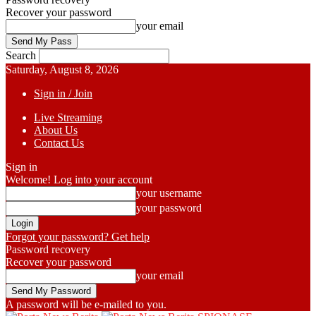
Recover your password
your email
Search
Saturday, August 8, 2026
Sign in / Join
Live Streaming
About Us
Contact Us
Sign in
Welcome! Log into your account
your username
your password
Forgot your password? Get help
Password recovery
Recover your password
your email
A password will be e-mailed to you.