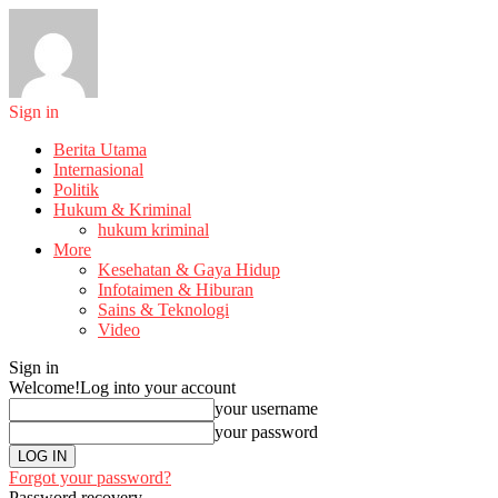
Sign in
Berita Utama
Internasional
Politik
Hukum & Kriminal
hukum kriminal
More
Kesehatan & Gaya Hidup
Infotaimen & Hiburan
Sains & Teknologi
Video
Sign in
Welcome!
Log into your account
your username
your password
Forgot your password?
Password recovery