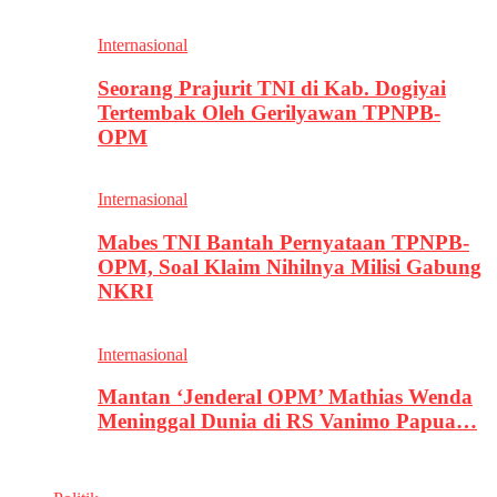
Internasional
Seorang Prajurit TNI di Kab. Dogiyai
Tertembak Oleh Gerilyawan TPNPB-
OPM
Internasional
Mabes TNI Bantah Pernyataan TPNPB-
OPM, Soal Klaim Nihilnya Milisi Gabung
NKRI
Internasional
Mantan ‘Jenderal OPM’ Mathias Wenda
Meninggal Dunia di RS Vanimo Papua…