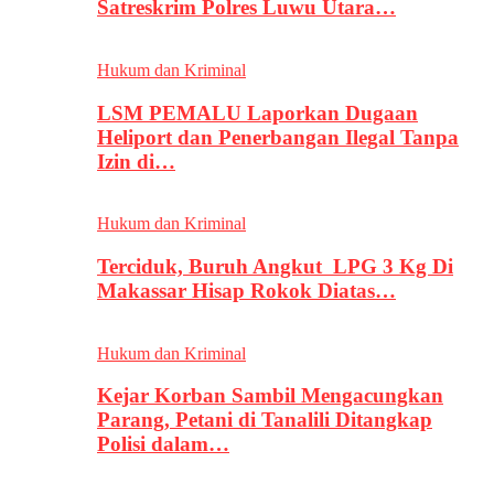
Satreskrim Polres Luwu Utara…
Hukum dan Kriminal
LSM PEMALU Laporkan Dugaan
Heliport dan Penerbangan Ilegal Tanpa
Izin di…
Hukum dan Kriminal
Terciduk, Buruh Angkut LPG 3 Kg Di
Makassar Hisap Rokok Diatas…
Hukum dan Kriminal
Kejar Korban Sambil Mengacungkan
Parang, Petani di Tanalili Ditangkap
Polisi dalam…