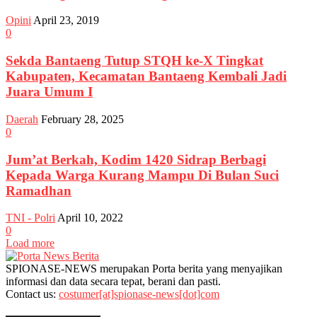
Opini
April 23, 2019
0
Sekda Bantaeng Tutup STQH ke-X Tingkat
Kabupaten, Kecamatan Bantaeng Kembali Jadi
Juara Umum I
Daerah
February 28, 2025
0
Jum’at Berkah, Kodim 1420 Sidrap Berbagi
Kepada Warga Kurang Mampu Di Bulan Suci
Ramadhan
TNI - Polri
April 10, 2022
0
Load more
SPIONASE-NEWS merupakan Porta berita yang menyajikan
informasi dan data secara tepat, berani dan pasti.
Contact us:
costumer[at]spionase-news[dot]com