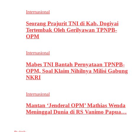
Internasional
Seorang Prajurit TNI di Kab. Dogiyai
Tertembak Oleh Gerilyawan TPNPB-
OPM
Internasional
Mabes TNI Bantah Pernyataan TPNPB-
OPM, Soal Klaim Nihilnya Milisi Gabung
NKRI
Internasional
Mantan ‘Jenderal OPM’ Mathias Wenda
Meninggal Dunia di RS Vanimo Papua…