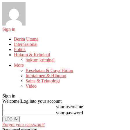
Sign in
Berita Utama
Internasional
Politik
Hukum & Kriminal
hukum kriminal
More
Kesehatan & Gaya Hidup
Infotaimen & Hiburan
Sains & Teknologi
Video
Sign in
Welcome!
Log into your account
your username
your password
Forgot your password?
Password recovery