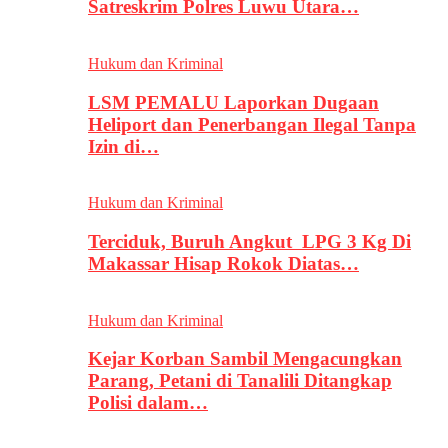
Satreskrim Polres Luwu Utara…
Hukum dan Kriminal
LSM PEMALU Laporkan Dugaan
Heliport dan Penerbangan Ilegal Tanpa
Izin di…
Hukum dan Kriminal
Terciduk, Buruh Angkut LPG 3 Kg Di
Makassar Hisap Rokok Diatas…
Hukum dan Kriminal
Kejar Korban Sambil Mengacungkan
Parang, Petani di Tanalili Ditangkap
Polisi dalam…