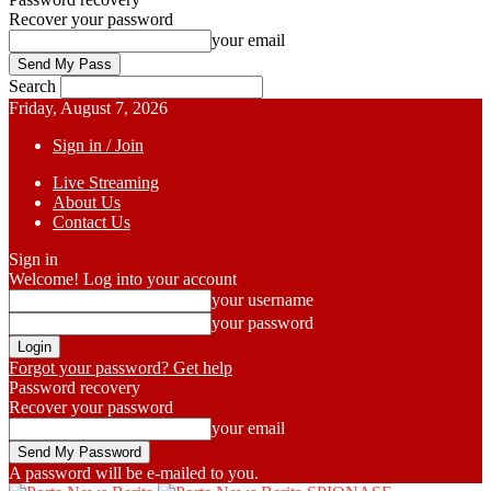
Recover your password
your email
Search
Friday, August 7, 2026
Sign in / Join
Live Streaming
About Us
Contact Us
Sign in
Welcome! Log into your account
your username
your password
Forgot your password? Get help
Password recovery
Recover your password
your email
A password will be e-mailed to you.