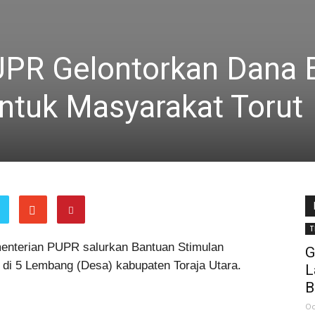
UPR Gelontorkan Dana
ntuk Masyarakat Torut
T
nterian PUPR salurkan Bantuan Stimulan
G
i 5 Lembang (Desa) kabupaten Toraja Utara.
L
B
Oc