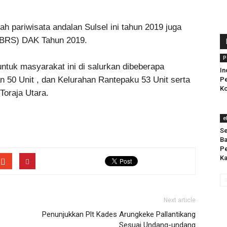
 pariwisata andalan Sulsel ini tahun 2019 juga
BRS) DAK Tahun 2019.
P
tuk masyarakat ini di salurkan dibeberapa
In
n 50 Unit , dan Kelurahan Rantepaku 53 Unit serta
Pe
Ko
Toraja Utara.
e
Se
Ba
Pe
K
Next article
Penunjukkan Plt Kades Arungkeke Pallantikang
Sesuai Undang-undang