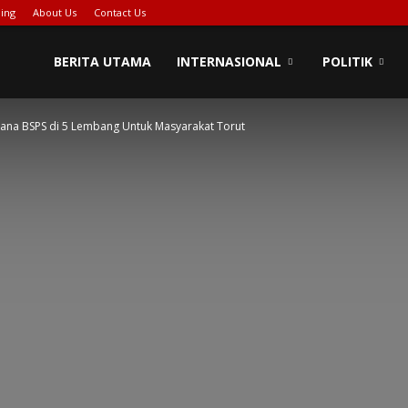
ing
About Us
Contact Us
BERITA UTAMA
INTERNASIONAL
POLITIK
ana BSPS di 5 Lembang Untuk Masyarakat Torut