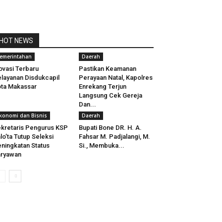
HOT NEWS
emerintahan
Daerah
ovasi Terbaru
Pastikan Keamanan
layanan Disdukcapil
Perayaan Natal, Kapolres
ta Makassar
Enrekang Terjun
Langsung Cek Gereja
Dan...
konomi dan Bisnis
Daerah
kretaris Pengurus KSP
Bupati Bone DR. H. A.
lo’ta Tutup Seleksi
Fahsar M. Padjalangi, M.
ningkatan Status
Si., Membuka...
aryawan