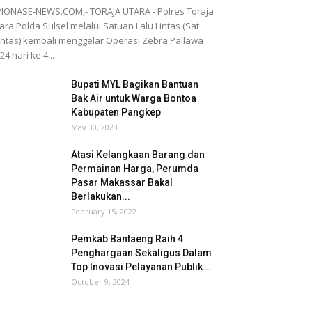
IONASE-NEWS.COM,- TORAJA UTARA - Polres Toraja
ara Polda Sulsel melalui Satuan Lalu Lintas (Sat
ntas) kembali menggelar Operasi Zebra Pallawa
24 hari ke 4...
Bupati MYL Bagikan Bantuan
Bak Air untuk Warga Bontoa
Kabupaten Pangkep
May 30, 2023
Atasi Kelangkaan Barang dan
Permainan Harga, Perumda
Pasar Makassar Bakal
Berlakukan...
February 15, 2022
Pemkab Bantaeng Raih 4
Penghargaan Sekaligus Dalam
Top Inovasi Pelayanan Publik...
October 9, 2024