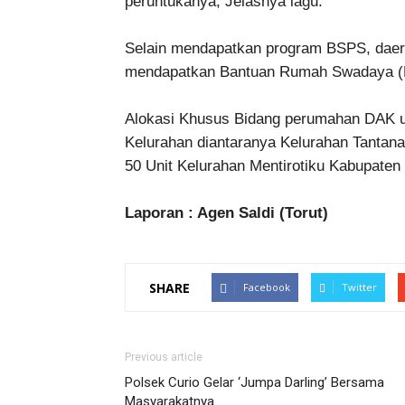
peruntukanya, Jelasnya lagu.
Selain mendapatkan program BSPS, daerah
mendapatkan Bantuan Rumah Swadaya (
Alokasi Khusus Bidang perumahan DAK un
Kelurahan diantaranya Kelurahan Tantana
50 Unit Kelurahan Mentirotiku Kabupaten 
Laporan : Agen Saldi (Torut)
SHARE
Facebook
Twitter
Previous article
Polsek Curio Gelar ‘Jumpa Darling’ Bersama
Masyarakatnya