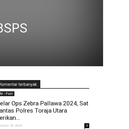
 BSPS
Komentar terbanyak
NI - Polri
elar Ops Zebra Pallawa 2024, Sat
antas Polres Toraja Utara
erikan...
tober 18, 2024
0