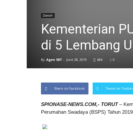
Daerah
Kementerian P
di 5 Lembang U
By
Agen 007
-
June 28, 2019
684
0
Share on Facebook
Tweet on Twitter
SPIONASE-NEWS.COM,- TORUT
– Keme
Perumahan Swadaya (BSPS) Tahun 2019 d