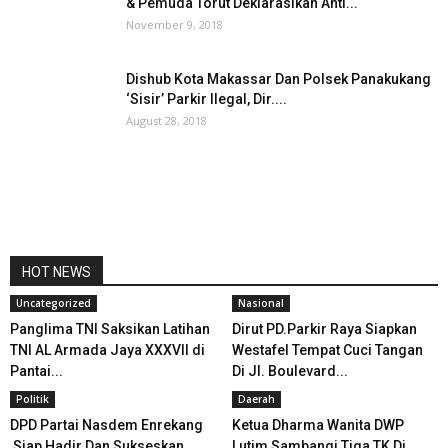
& Pemuda Torut Deklarasikan Anti...
November 9, 2018
Dishub Kota Makassar Dan Polsek Panakukang
‘Sisir’ Parkir Ilegal, Dir....
August 28, 2018
HOT NEWS
Uncategorized
Nasional
Panglima TNI Saksikan Latihan
Dirut PD.Parkir Raya Siapkan
TNI AL Armada Jaya XXXVII di
Westafel Tempat Cuci Tangan
Pantai...
Di Jl. Boulevard...
Politik
Daerah
DPD Partai Nasdem Enrekang
Ketua Dharma Wanita DWP
Siap Hadir Dan Sukseskan
Lutim Sambangi Tiga TK Di