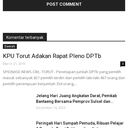
Komentar terbanyak
Daerah
KPU Torut Adakan Rapat Pleno DPTb
March 21, 2019
0
SPIONASE-NEWS.CIM,- TORUT - Penetapan jumlah DPTb yang pemilih
masuk sebanyak 821 pemilih terdiri dari pemilih laki-laki 467 orang dan
pemilih perempuan berjumlah 354 orang,...
Jelang Hari Juang Angkatan Darat, Pemkab
Bantaeng Bersama Pemprov Sulsel dan...
December 16, 2023
Peringati Hari Sumpah Pemuda, Ribuan Pelajar