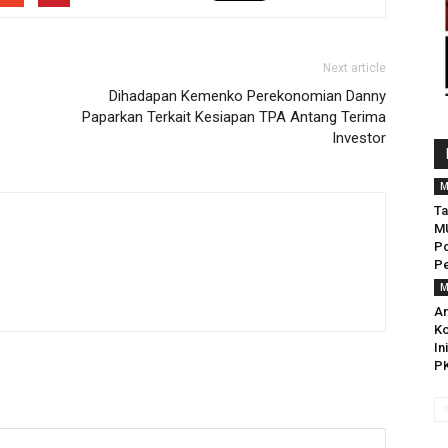
Next article
Dihadapan Kemenko Perekonomian Danny
Paparkan Terkait Kesiapan TPA Antang Terima
Investor
M
Ta
MU
Po
Pe
M
An
Ko
In
P