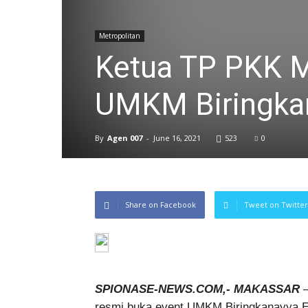
Metropolitan
Ketua TP PKK M
UMKM Biringka
By
Agen 007
-
June 16, 2021
523
0
Share on Facebook
Tweet on Twitter
SPIONASE-NEWS.COM,- MAKASSAR
–
resmi buka event UMKM Biringkanayya Exp