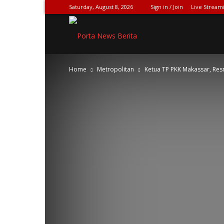
Saturday, August 8, 2026
Sign in / Join
Live Stream
SPIONASE-
Home
Metropolitan
Ketua TP PKK Makassar, Re
NEWS[DOT]COM