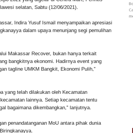
Bo
awesi selatan, Sabtu (12/06/2021).
Ca
me
sar, Indira Yusuf Ismail menyampaikan apresiasi
ingkanayya dalam upaya menunjang segi pemulihan
lui Makassar Recover, bukan hanya terkait
tang bangkitnya ekonomi. Hadirnya event yang
ngan tagline UMKM Bangkit, Ekonomi Pulih,”
apa yang telah dilakukan oleh Kecamatan
 kecamatan lainnya. Setiap kecamatan tentu
gal bagaimana dikembangkan,” lanjutnya.
engan penandatanganan MoU antara pihak dunia
 Biringkanayya.