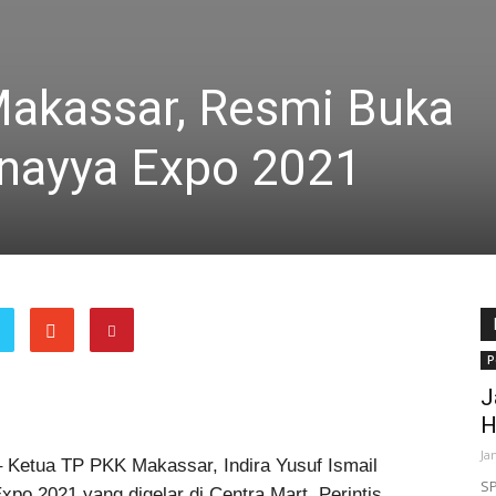
akassar, Resmi Buka
nayya Expo 2021
P
J
H
Ja
 Ketua TP PKK Makassar, Indira Yusuf Ismail
SP
o 2021 yang digelar di Centra Mart, Perintis