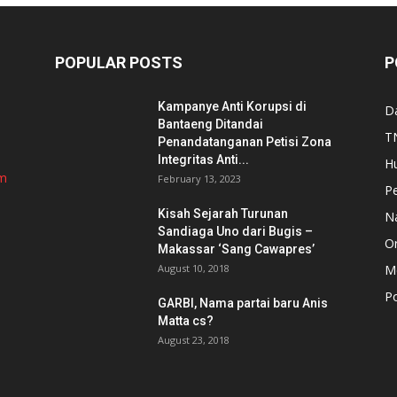
POPULAR POSTS
P
Kampanye Anti Korupsi di
D
Bantaeng Ditandai
TN
Penandatanganan Petisi Zona
Integritas Anti...
H
om
February 13, 2023
P
Kisah Sejarah Turunan
N
Sandiaga Uno dari Bugis –
Or
Makassar ‘Sang Cawapres’
August 10, 2018
Me
Po
GARBI, Nama partai baru Anis
Matta cs?
August 23, 2018