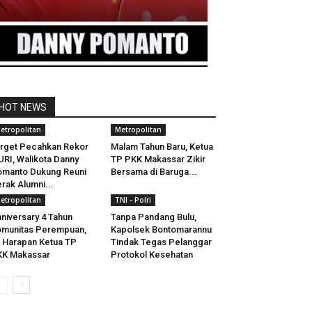
HOT NEWS
etropolitan
Metropolitan
rget Pecahkan Rekor
Malam Tahun Baru, Ketua
RI, Walikota Danny
TP PKK Makassar Zikir
manto Dukung Reuni
Bersama di Baruga...
rak Alumni...
etropolitan
TNI - Polri
niversary 4 Tahun
Tanpa Pandang Bulu,
munitas Perempuan,
Kapolsek Bontomarannu
i Harapan Ketua TP
Tindak Tegas Pelanggar
KK Makassar
Protokol Kesehatan