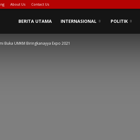
ing
About Us
Contact Us
BERITA UTAMA
INTERNASIONAL
POLITIK
smi Buka UMKM Biringkanayya Expo 2021