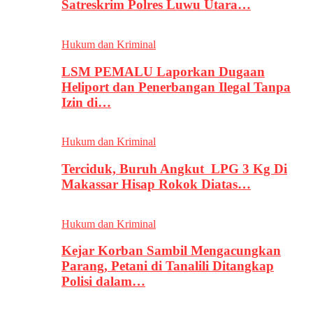
Satreskrim Polres Luwu Utara…
Hukum dan Kriminal
LSM PEMALU Laporkan Dugaan
Heliport dan Penerbangan Ilegal Tanpa
Izin di…
Hukum dan Kriminal
Terciduk, Buruh Angkut LPG 3 Kg Di
Makassar Hisap Rokok Diatas…
Hukum dan Kriminal
Kejar Korban Sambil Mengacungkan
Parang, Petani di Tanalili Ditangkap
Polisi dalam…