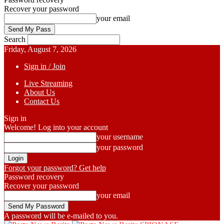
Recover your password
your email
Search
Friday, August 7, 2026
Sign in / Join
Live Streaming
About Us
Contact Us
Sign in
Welcome! Log into your account
your username
your password
Forgot your password? Get help
Password recovery
Recover your password
your email
A password will be e-mailed to you.