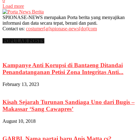
0
Load more
SPIONASE-NEWS merupakan Porta berita yang menyajikan
informasi dan data secara tepat, berani dan pasti.
Contact us:
costumer[at]spionase-news[dot]com
POPULAR POSTS
Kampanye Anti Korupsi di Bantaeng Ditandai
Penandatanganan Petisi Zona Integritas Anti...
February 13, 2023
Kisah Sejarah Turunan Sandiaga Uno dari Bugis –
Makassar ‘Sang Cawapres’
August 10, 2018
GARBI, Nama partai baru Anis Matta cs?