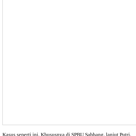
Kasus seperti ini, Khususnya di SPBU Sabbang, lanjut Putri,