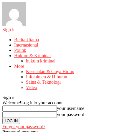
Sign in
Berita Utama
Internasional
Politik
Hukum & Kriminal
hukum kriminal
More
Kesehatan & Gaya Hidup
Infotaimen & Hiburan
Sains & Teknologi
Video
Sign in
Welcome!
Log into your account
your username
your password
Forgot your password?
Password recovery