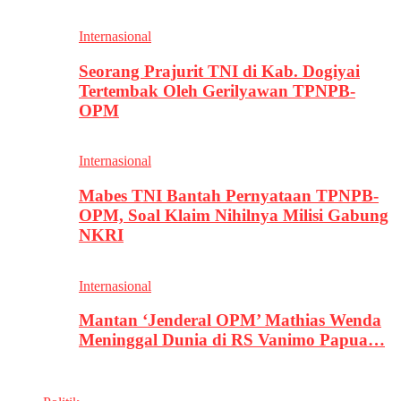
Internasional
Seorang Prajurit TNI di Kab. Dogiyai
Tertembak Oleh Gerilyawan TPNPB-
OPM
Internasional
Mabes TNI Bantah Pernyataan TPNPB-
OPM, Soal Klaim Nihilnya Milisi Gabung
NKRI
Internasional
Mantan ‘Jenderal OPM’ Mathias Wenda
Meninggal Dunia di RS Vanimo Papua…