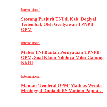
Internasional
Seorang Prajurit TNI di Kab. Dogiyai
Tertembak Oleh Gerilyawan TPNPB-
OPM
Internasional
Mabes TNI Bantah Pernyataan TPNPB-
OPM, Soal Klaim Nihilnya Milisi Gabung
NKRI
Internasional
Mantan ‘Jenderal OPM’ Mathias Wenda
Meninggal Dunia di RS Vanimo Papua…