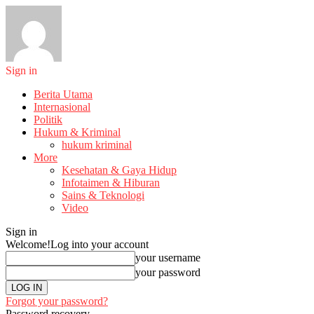
Sign in
Berita Utama
Internasional
Politik
Hukum & Kriminal
hukum kriminal
More
Kesehatan & Gaya Hidup
Infotaimen & Hiburan
Sains & Teknologi
Video
Sign in
Welcome!
Log into your account
your username
your password
Forgot your password?
Password recovery