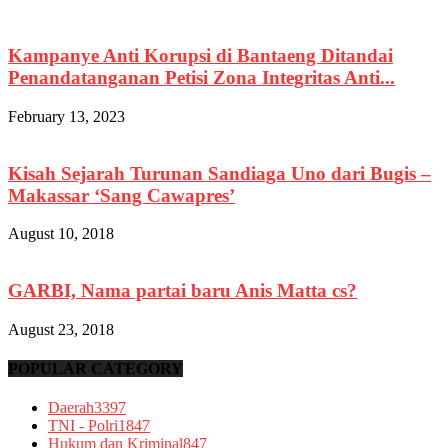
Kampanye Anti Korupsi di Bantaeng Ditandai
Penandatanganan Petisi Zona Integritas Anti...
February 13, 2023
Kisah Sejarah Turunan Sandiaga Uno dari Bugis –
Makassar ‘Sang Cawapres’
August 10, 2018
GARBI, Nama partai baru Anis Matta cs?
August 23, 2018
POPULAR CATEGORY
Daerah
3397
TNI - Polri
1847
Hukum dan Kriminal
847