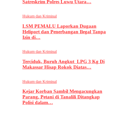
Satreskrim Polres Luwu Utara…
Hukum dan Kriminal
LSM PEMALU Laporkan Dugaan
Heliport dan Penerbangan Ilegal Tanpa
Izin di…
Hukum dan Kriminal
Terciduk, Buruh Angkut LPG 3 Kg Di
Makassar Hisap Rokok Diatas…
Hukum dan Kriminal
Kejar Korban Sambil Mengacungkan
Parang, Petani di Tanalili Ditangkap
Polisi dalam…