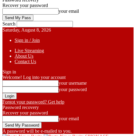
Recover your password
your email
Search
Saturday, August 8, 2026
Sign in / Join
Live Streaming
About Us
Contact Us
Sign in
Welcome! Log into your account
your username
your password
Forgot your password? Get help
Password recovery
Recover your password
your email
A password will be e-mailed to you.