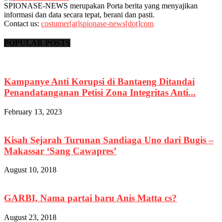
SPIONASE-NEWS merupakan Porta berita yang menyajikan
informasi dan data secara tepat, berani dan pasti.
Contact us:
costumer[at]spionase-news[dot]com
POPULAR POSTS
Kampanye Anti Korupsi di Bantaeng Ditandai
Penandatanganan Petisi Zona Integritas Anti...
February 13, 2023
Kisah Sejarah Turunan Sandiaga Uno dari Bugis –
Makassar ‘Sang Cawapres’
August 10, 2018
GARBI, Nama partai baru Anis Matta cs?
August 23, 2018