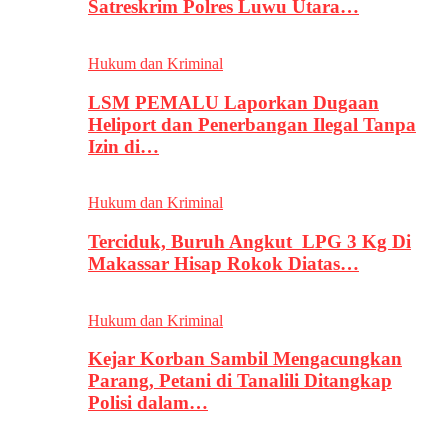
Satreskrim Polres Luwu Utara…
Hukum dan Kriminal
LSM PEMALU Laporkan Dugaan
Heliport dan Penerbangan Ilegal Tanpa
Izin di…
Hukum dan Kriminal
Terciduk, Buruh Angkut LPG 3 Kg Di
Makassar Hisap Rokok Diatas…
Hukum dan Kriminal
Kejar Korban Sambil Mengacungkan
Parang, Petani di Tanalili Ditangkap
Polisi dalam…