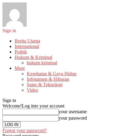
Sign in
Berita Utama
Internasional
Politik
Hukum & Kriminal
hukum kriminal
More
Kesehatan & Gaya Hidup
Infotaimen & Hiburan
Sains & Teknologi
Video
Sign in
Welcome!
Log into your account
your username
your password
Forgot your password?
Password recovery