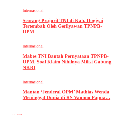
Internasional
Seorang Prajurit TNI di Kab. Dogiyai
Tertembak Oleh Gerilyawan TPNPB-
OPM
Internasional
Mabes TNI Bantah Pernyataan TPNPB-
OPM, Soal Klaim Nihilnya Milisi Gabung
NKRI
Internasional
Mantan ‘Jenderal OPM’ Mathias Wenda
Meninggal Dunia di RS Vanimo Papua…