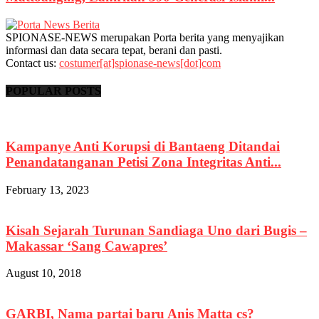
SPIONASE-NEWS merupakan Porta berita yang menyajikan
informasi dan data secara tepat, berani dan pasti.
Contact us:
costumer[at]spionase-news[dot]com
POPULAR POSTS
Kampanye Anti Korupsi di Bantaeng Ditandai
Penandatanganan Petisi Zona Integritas Anti...
February 13, 2023
Kisah Sejarah Turunan Sandiaga Uno dari Bugis –
Makassar ‘Sang Cawapres’
August 10, 2018
GARBI, Nama partai baru Anis Matta cs?