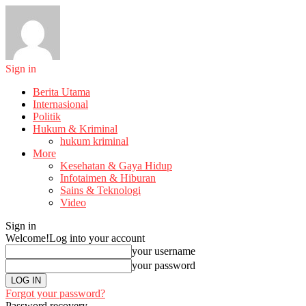
Sign in
Berita Utama
Internasional
Politik
Hukum & Kriminal
hukum kriminal
More
Kesehatan & Gaya Hidup
Infotaimen & Hiburan
Sains & Teknologi
Video
Sign in
Welcome!
Log into your account
your username
your password
Forgot your password?
Password recovery