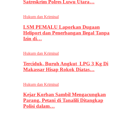
Satreskrim Polres Luwu Utara…
Hukum dan Kriminal
LSM PEMALU Laporkan Dugaan
Heliport dan Penerbangan Ilegal Tanpa
Izin di…
Hukum dan Kriminal
Terciduk, Buruh Angkut LPG 3 Kg Di
Makassar Hisap Rokok Diatas…
Hukum dan Kriminal
Kejar Korban Sambil Mengacungkan
Parang, Petani di Tanalili Ditangkap
Polisi dalam…