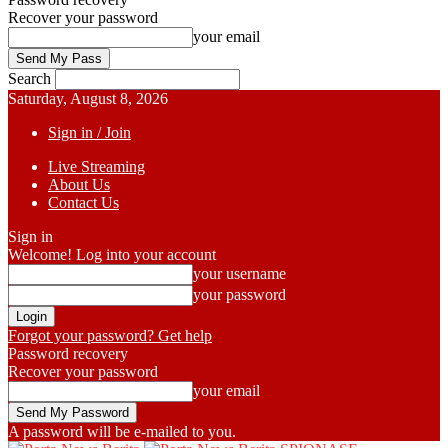
Recover your password
your email
Search
Saturday, August 8, 2026
Sign in / Join
Live Streaming
About Us
Contact Us
Sign in
Welcome! Log into your account
your username
your password
Forgot your password? Get help
Password recovery
Recover your password
your email
A password will be e-mailed to you.