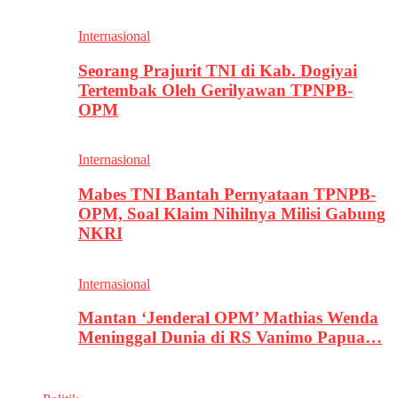
Internasional
Seorang Prajurit TNI di Kab. Dogiyai
Tertembak Oleh Gerilyawan TPNPB-
OPM
Internasional
Mabes TNI Bantah Pernyataan TPNPB-
OPM, Soal Klaim Nihilnya Milisi Gabung
NKRI
Internasional
Mantan ‘Jenderal OPM’ Mathias Wenda
Meninggal Dunia di RS Vanimo Papua…