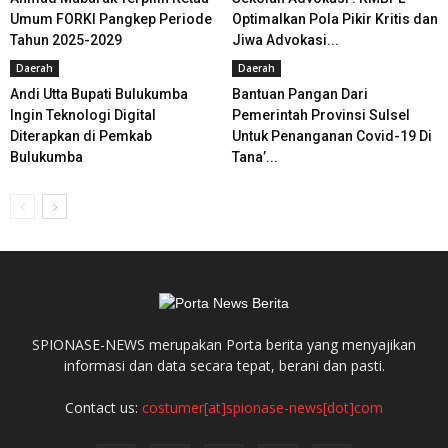
Umum FORKI Pangkep Periode
Optimalkan Pola Pikir Kritis dan
Tahun 2025-2029
Jiwa Advokasi...
Daerah
Daerah
Andi Utta Bupati Bulukumba
Bantuan Pangan Dari
Ingin Teknologi Digital
Pemerintah Provinsi Sulsel
Diterapkan di Pemkab
Untuk Penanganan Covid-19 Di
Bulukumba
Tana’...
SPIONASE-NEWS merupakan Porta berita yang menyajikan
informasi dan data secara tepat, berani dan pasti.
Contact us:
costumer[at]spionase-news[dot]com