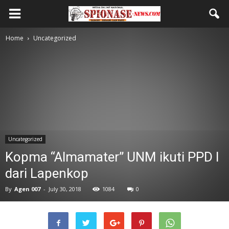
Home
Uncategorized
Uncategorized
Kopma “Almamater” UNM ikuti PPD I
dari Lapenkop
By
Agen 007
-
July 30, 2018
1084
0