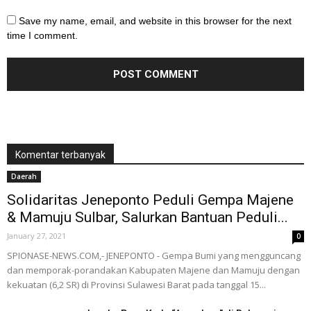
Save my name, email, and website in this browser for the next
time I comment.
Komentar terbanyak
Daerah
Solidaritas Jeneponto Peduli Gempa Majene
& Mamuju Sulbar, Salurkan Bantuan Peduli...
January 27, 2021
0
SPIONASE-NEWS.COM,- JENEPONTO - Gempa Bumi yang mengguncang
dan memporak-porandakan Kabupaten Majene dan Mamuju dengan
kekuatan (6,2 SR) di Provinsi Sulawesi Barat pada tanggal 15...