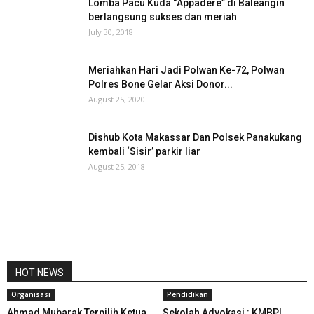
Lomba Pacu Kuda “Appadere” di Baleangin
berlangsung sukses dan meriah
July 30, 2018
Meriahkan Hari Jadi Polwan Ke-72, Polwan
Polres Bone Gelar Aksi Donor...
August 25, 2020
Dishub Kota Makassar Dan Polsek Panakukang
kembali ‘Sisir’ parkir liar
August 25, 2018
HOT NEWS
Organisasi
Pendidikan
Ahmad Mubarak Terpilih Ketua
Sekolah Advokasi : KMBPL