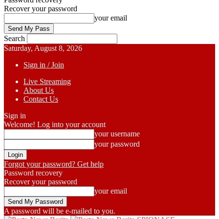
Recover your password
your email
Search
Saturday, August 8, 2026
Sign in / Join
Live Streaming
About Us
Contact Us
Sign in
Welcome! Log into your account
your username
your password
Forgot your password? Get help
Password recovery
Recover your password
your email
A password will be e-mailed to you.