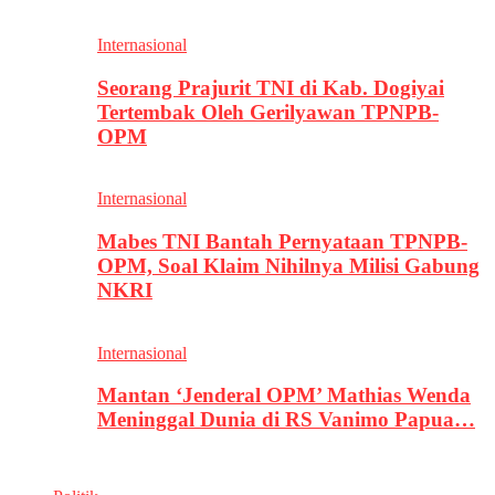
Internasional
Seorang Prajurit TNI di Kab. Dogiyai
Tertembak Oleh Gerilyawan TPNPB-
OPM
Internasional
Mabes TNI Bantah Pernyataan TPNPB-
OPM, Soal Klaim Nihilnya Milisi Gabung
NKRI
Internasional
Mantan ‘Jenderal OPM’ Mathias Wenda
Meninggal Dunia di RS Vanimo Papua…