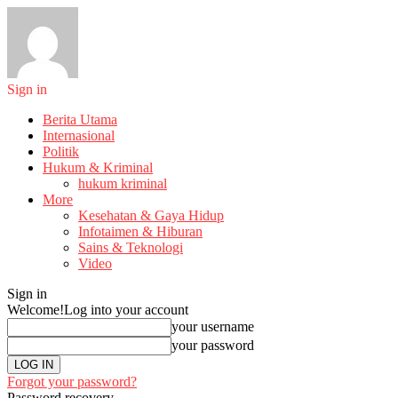
Sign in
Berita Utama
Internasional
Politik
Hukum & Kriminal
hukum kriminal
More
Kesehatan & Gaya Hidup
Infotaimen & Hiburan
Sains & Teknologi
Video
Sign in
Welcome!
Log into your account
your username
your password
Forgot your password?
Password recovery