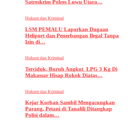
Satreskrim Polres Luwu Utara…
Hukum dan Kriminal
LSM PEMALU Laporkan Dugaan
Heliport dan Penerbangan Ilegal Tanpa
Izin di…
Hukum dan Kriminal
Terciduk, Buruh Angkut LPG 3 Kg Di
Makassar Hisap Rokok Diatas…
Hukum dan Kriminal
Kejar Korban Sambil Mengacungkan
Parang, Petani di Tanalili Ditangkap
Polisi dalam…