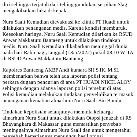
diri sehingga terjatuh dari tebing gundukan serpihan Slag
mengakibatkan luka di kepala.
Nuru Saali Kemudian dievakuasi ke klinik PT Huadi untuk
dilakukan penanganan medis. Karena kondisi memburuk,
Keesokan harinya, Nuru Saali Kemudian dilarikan ke RSUD
Anwar Makkatutu Bantaeng untuk dilakukan tindakan
medis. Nuru Saali Kemudian dikabarkan meninggal dunia
pada hari Rabu pagi, tanggal (18/5/2022) pukul 08.10 WITA
di RSUD Anwar Makkatutu Bantaeng.
Kapolres Bantaeng AKBP Andi kumara SH S.IK, M.SI.
membenarkan bahwa telah ada laporan polisi tentang
perkara dugaan pencurian di area PT HUADI NIKEL ALOY
sehingga dengan adanya laporan polisi tersebut di atas .
Polisi kemudian melakukan tindakan penyelidikan termasuk
penanganan kematian almarhum Nuru Saali Bin Bundu.
Tindakan kepolisian selanjutnya meminta keluarga
almarhum Nuru Saali untuk dilakukan Otopsi jenazah di RS
Bhayangkara di Makassar, guna memastikan penyebab
meninggalnya Almarhum Nuru Saali dan untuk mengetahui
penyebab kematiannya menunggu hasil otopsi.