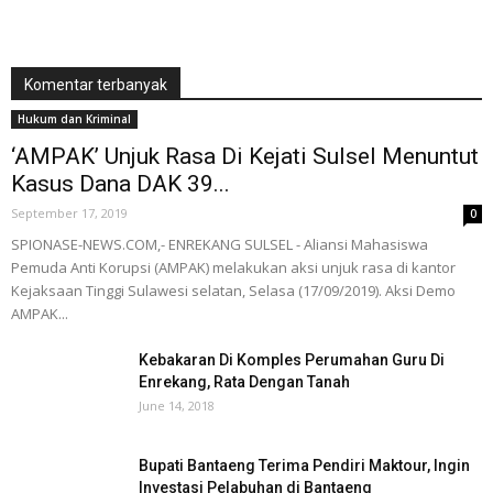
Komentar terbanyak
Hukum dan Kriminal
‘AMPAK’ Unjuk Rasa Di Kejati Sulsel Menuntut
Kasus Dana DAK 39...
September 17, 2019
0
SPIONASE-NEWS.COM,- ENREKANG SULSEL - Aliansi Mahasiswa
Pemuda Anti Korupsi (AMPAK) melakukan aksi unjuk rasa di kantor
Kejaksaan Tinggi Sulawesi selatan, Selasa (17/09/2019). Aksi Demo
AMPAK...
Kebakaran Di Komples Perumahan Guru Di
Enrekang, Rata Dengan Tanah
June 14, 2018
Bupati Bantaeng Terima Pendiri Maktour, Ingin
Investasi Pelabuhan di Bantaeng