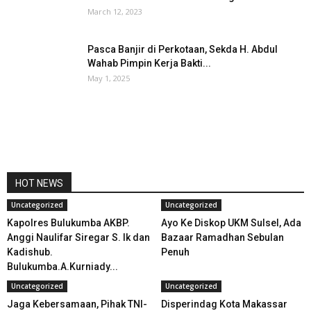
March 12, 2023
Pasca Banjir di Perkotaan, Sekda H. Abdul
Wahab Pimpin Kerja Bakti...
May 1, 2025
HOT NEWS
Uncategorized
Uncategorized
Kapolres Bulukumba AKBP.
Ayo Ke Diskop UKM Sulsel, Ada
Anggi Naulifar Siregar S. Ik dan
Bazaar Ramadhan Sebulan
Kadishub.
Penuh
Bulukumba.A.Kurniady...
Uncategorized
Uncategorized
Jaga Kebersamaan, Pihak TNI-
Disperindag Kota Makassar