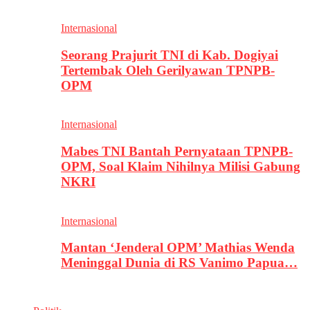
Internasional
Seorang Prajurit TNI di Kab. Dogiyai
Tertembak Oleh Gerilyawan TPNPB-
OPM
Internasional
Mabes TNI Bantah Pernyataan TPNPB-
OPM, Soal Klaim Nihilnya Milisi Gabung
NKRI
Internasional
Mantan ‘Jenderal OPM’ Mathias Wenda
Meninggal Dunia di RS Vanimo Papua…