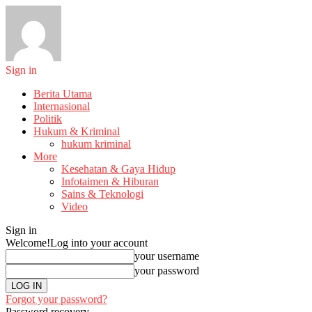
Sign in
Berita Utama
Internasional
Politik
Hukum & Kriminal
hukum kriminal
More
Kesehatan & Gaya Hidup
Infotaimen & Hiburan
Sains & Teknologi
Video
Sign in
Welcome!
Log into your account
your username
your password
Forgot your password?
Password recovery