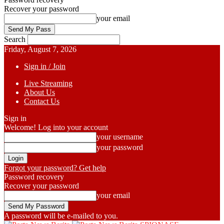
Recover your password
your email
Search
Friday, August 7, 2026
Sign in / Join
Live Streaming
About Us
Contact Us
Sign in
Welcome! Log into your account
your username
your password
Forgot your password? Get help
Password recovery
Recover your password
your email
A password will be e-mailed to you.