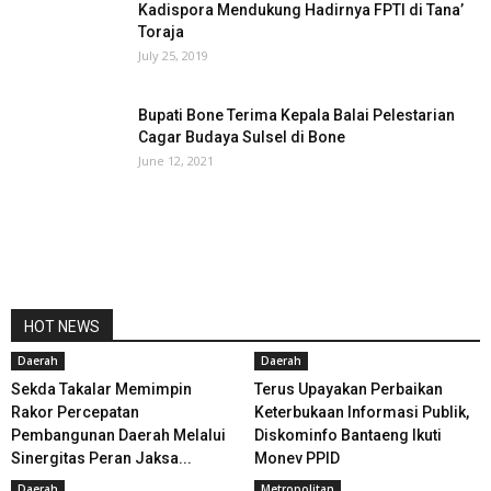
Kadispora Mendukung Hadirnya FPTI di Tana’
Toraja
July 25, 2019
Bupati Bone Terima Kepala Balai Pelestarian
Cagar Budaya Sulsel di Bone
June 12, 2021
HOT NEWS
Daerah
Daerah
Sekda Takalar Memimpin
Terus Upayakan Perbaikan
Rakor Percepatan
Keterbukaan Informasi Publik,
Pembangunan Daerah Melalui
Diskominfo Bantaeng Ikuti
Sinergitas Peran Jaksa...
Monev PPID
Daerah
Metropolitan