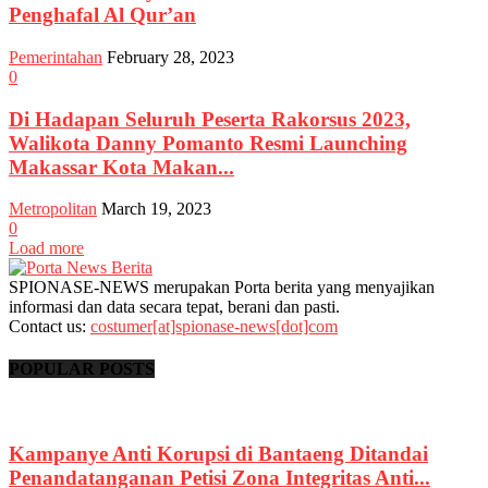
Penghafal Al Qur’an
Pemerintahan
February 28, 2023
0
Di Hadapan Seluruh Peserta Rakorsus 2023,
Walikota Danny Pomanto Resmi Launching
Makassar Kota Makan...
Metropolitan
March 19, 2023
0
Load more
SPIONASE-NEWS merupakan Porta berita yang menyajikan
informasi dan data secara tepat, berani dan pasti.
Contact us:
costumer[at]spionase-news[dot]com
POPULAR POSTS
Kampanye Anti Korupsi di Bantaeng Ditandai
Penandatanganan Petisi Zona Integritas Anti...