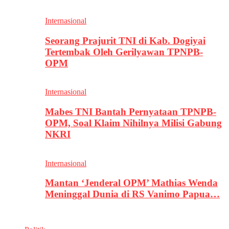
Internasional
Seorang Prajurit TNI di Kab. Dogiyai
Tertembak Oleh Gerilyawan TPNPB-
OPM
Internasional
Mabes TNI Bantah Pernyataan TPNPB-
OPM, Soal Klaim Nihilnya Milisi Gabung
NKRI
Internasional
Mantan ‘Jenderal OPM’ Mathias Wenda
Meninggal Dunia di RS Vanimo Papua…