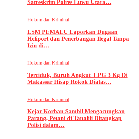
Satreskrim Polres Luwu Utara…
Hukum dan Kriminal
LSM PEMALU Laporkan Dugaan
Heliport dan Penerbangan Ilegal Tanpa
Izin di…
Hukum dan Kriminal
Terciduk, Buruh Angkut LPG 3 Kg Di
Makassar Hisap Rokok Diatas…
Hukum dan Kriminal
Kejar Korban Sambil Mengacungkan
Parang, Petani di Tanalili Ditangkap
Polisi dalam…