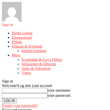
Sign in
Berita Utama
Internasional
Politik
Hukum & Kriminal
hukum kriminal
More
Kesehatan & Gaya Hidup
Infotaimen & Hiburan
Sains & Teknologi
Video
Sign in
Welcome!
Log into your account
your username
your password
Forgot your password?
Password recovery