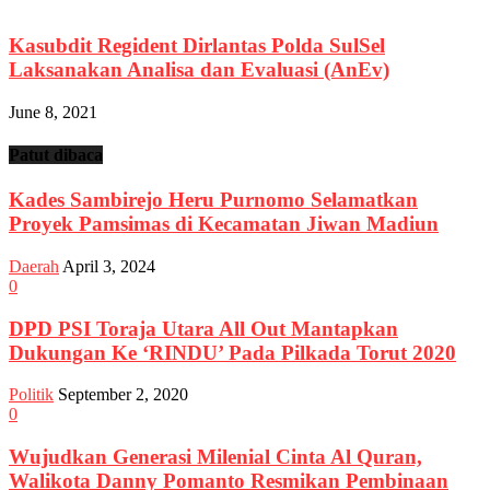
Kasubdit Regident Dirlantas Polda SulSel
Laksanakan Analisa dan Evaluasi (AnEv)
June 8, 2021
Patut dibaca
Kades Sambirejo Heru Purnomo Selamatkan
Proyek Pamsimas di Kecamatan Jiwan Madiun
Daerah
April 3, 2024
0
DPD PSI Toraja Utara All Out Mantapkan
Dukungan Ke ‘RINDU’ Pada Pilkada Torut 2020
Politik
September 2, 2020
0
Wujudkan Generasi Milenial Cinta Al Quran,
Walikota Danny Pomanto Resmikan Pembinaan