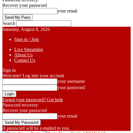
Recover your password
your email
Search
Saturday, August 8, 2026
Sign in / Join
Live Streaming
About Us
Contact Us
Sign in
Welcome! Log into your account
your username
your password
Forgot your password? Get help
Password recovery
Recover your password
your email
A password will be e-mailed to you.