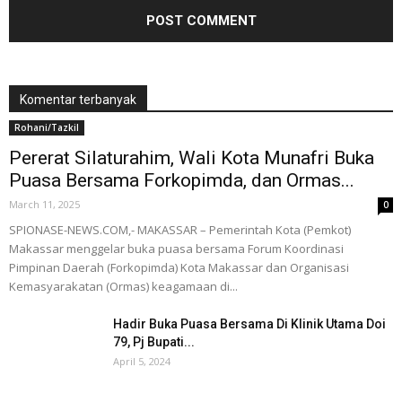
Komentar terbanyak
Rohani/Tazkil
Pererat Silaturahim, Wali Kota Munafri Buka
Puasa Bersama Forkopimda, dan Ormas...
March 11, 2025
0
SPIONASE-NEWS.COM,- MAKASSAR – Pemerintah Kota (Pemkot)
Makassar menggelar buka puasa bersama Forum Koordinasi
Pimpinan Daerah (Forkopimda) Kota Makassar dan Organisasi
Kemasyarakatan (Ormas) keagamaan di...
Hadir Buka Puasa Bersama Di Klinik Utama Doi
79, Pj Bupati...
April 5, 2024