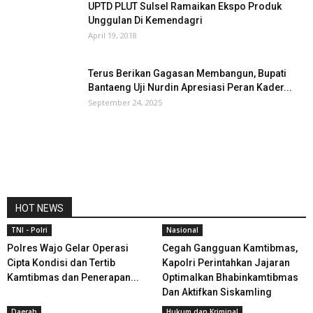
UPTD PLUT Sulsel Ramaikan Ekspo Produk
Unggulan Di Kemendagri
April 19, 2018
Terus Berikan Gagasan Membangun, Bupati
Bantaeng Uji Nurdin Apresiasi Peran Kader...
September 24, 2025
HOT NEWS
TNI - Polri
Nasional
Polres Wajo Gelar Operasi
Cegah Gangguan Kamtibmas,
Cipta Kondisi dan Tertib
Kapolri Perintahkan Jajaran
Kamtibmas dan Penerapan...
Optimalkan Bhabinkamtibmas
Dan Aktifkan Siskamling
Daerah
Hukum dan Kriminal