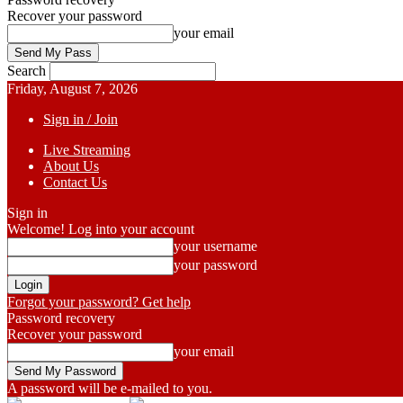
Recover your password
your email
Search
Friday, August 7, 2026
Sign in / Join
Live Streaming
About Us
Contact Us
Sign in
Welcome! Log into your account
your username
your password
Forgot your password? Get help
Password recovery
Recover your password
your email
A password will be e-mailed to you.