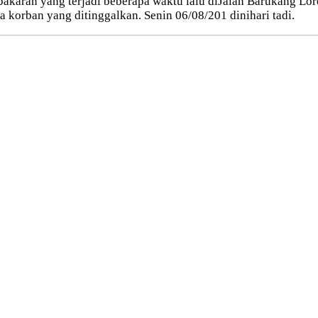
bakaran yang terjadi beberapa waktu lalu diJalan Barukang L
korban yang ditinggalkan. Senin 06/08/201 dinihari tadi.