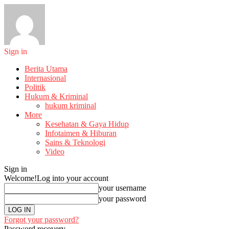
Sign in
Berita Utama
Internasional
Politik
Hukum & Kriminal
hukum kriminal
More
Kesehatan & Gaya Hidup
Infotaimen & Hiburan
Sains & Teknologi
Video
Sign in
Welcome!
Log into your account
your username
your password
Forgot your password?
Password recovery