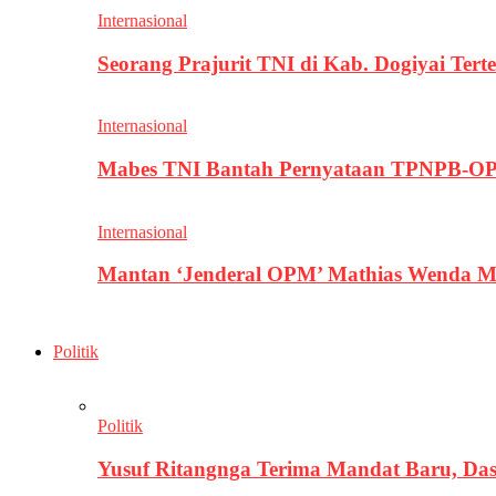
Internasional
Seorang Prajurit TNI di Kab. Dogiyai T
Internasional
Mabes TNI Bantah Pernyataan TPNPB-OPM
Internasional
Mantan ‘Jenderal OPM’ Mathias Wenda M
Politik
Politik
Yusuf Ritangnga Terima Mandat Baru, D