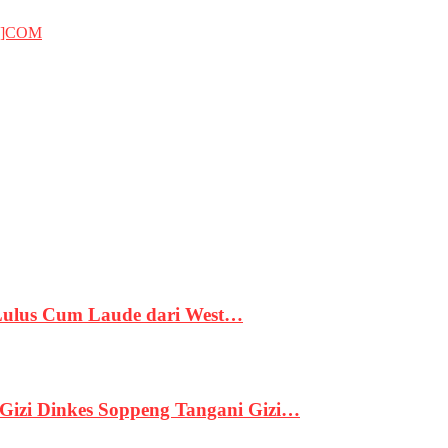
T]COM
 Lulus Cum Laude dari West…
izi Dinkes Soppeng Tangani Gizi…