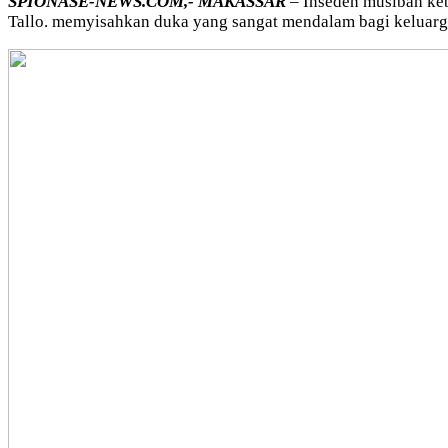
SPIONASE-NEWS.COM,-
MAKASSAR
– Inseden musibah ke
Tallo. memyisahkan duka yang sangat mendalam bagi keluarga 