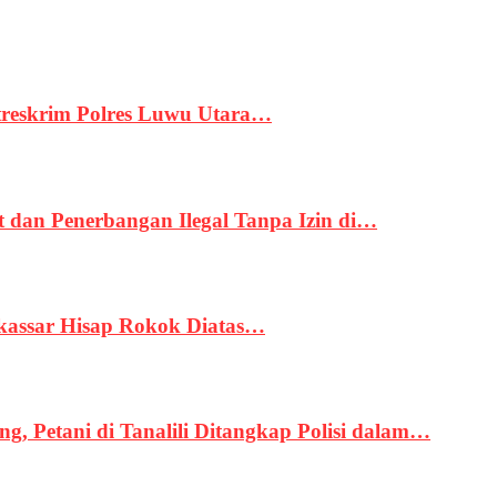
treskrim Polres Luwu Utara…
an Penerbangan Ilegal Tanpa Izin di…
kassar Hisap Rokok Diatas…
, Petani di Tanalili Ditangkap Polisi dalam…