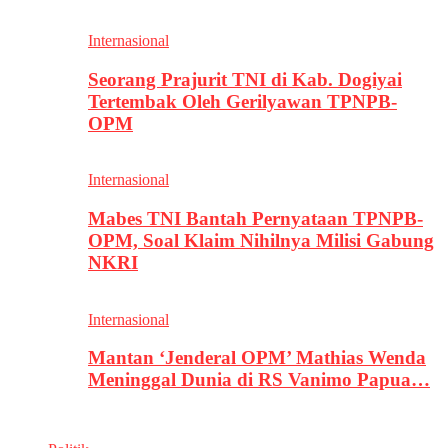
Internasional
Seorang Prajurit TNI di Kab. Dogiyai
Tertembak Oleh Gerilyawan TPNPB-
OPM
Internasional
Mabes TNI Bantah Pernyataan TPNPB-
OPM, Soal Klaim Nihilnya Milisi Gabung
NKRI
Internasional
Mantan ‘Jenderal OPM’ Mathias Wenda
Meninggal Dunia di RS Vanimo Papua…