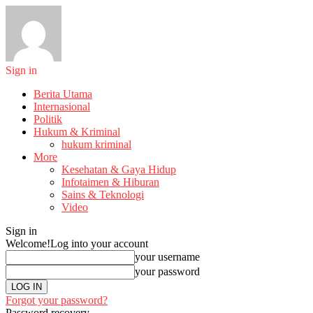
Sign in
Berita Utama
Internasional
Politik
Hukum & Kriminal
hukum kriminal
More
Kesehatan & Gaya Hidup
Infotaimen & Hiburan
Sains & Teknologi
Video
Sign in
Welcome!
Log into your account
your username
your password
Forgot your password?
Password recovery