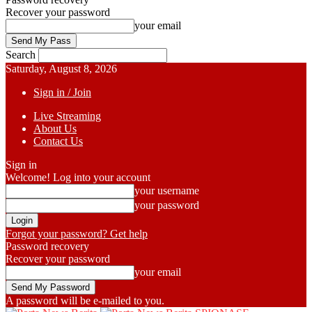
Recover your password
your email
Search
Saturday, August 8, 2026
Sign in / Join
Live Streaming
About Us
Contact Us
Sign in
Welcome! Log into your account
your username
your password
Forgot your password? Get help
Password recovery
Recover your password
your email
A password will be e-mailed to you.