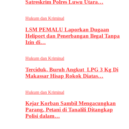
Satreskrim Polres Luwu Utara…
Hukum dan Kriminal
LSM PEMALU Laporkan Dugaan
Heliport dan Penerbangan Ilegal Tanpa
Izin di…
Hukum dan Kriminal
Terciduk, Buruh Angkut LPG 3 Kg Di
Makassar Hisap Rokok Diatas…
Hukum dan Kriminal
Kejar Korban Sambil Mengacungkan
Parang, Petani di Tanalili Ditangkap
Polisi dalam…