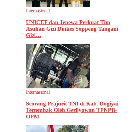
Internasional
UNICEF dan Jenewa Perkuat Tim
Asuhan Gizi Dinkes Soppeng Tangani
Gizi…
Internasional
Seorang Prajurit TNI di Kab. Dogiyai
Tertembak Oleh Gerilyawan TPNPB-
OPM