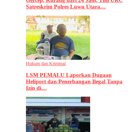
Gercep, Kurang dari 24 Jam, Tim URC
Satreskrim Polres Luwu Utara…
Hukum dan Kriminal
LSM PEMALU Laporkan Dugaan
Heliport dan Penerbangan Ilegal Tanpa
Izin di…