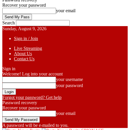
Recover your password
your email
Search
Sunday, August 9, 2026
Sign in / Join
Live Streaming
About Us
Contact Us
Sign in
Welcome! Log into your account
your username
your password
Forgot your password? Get help
Password recovery
Recover your password
your email
A password will be e-mailed to you.