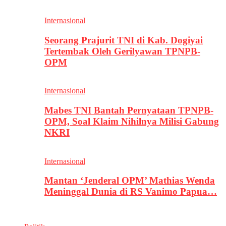
Internasional
Seorang Prajurit TNI di Kab. Dogiyai
Tertembak Oleh Gerilyawan TPNPB-
OPM
Internasional
Mabes TNI Bantah Pernyataan TPNPB-
OPM, Soal Klaim Nihilnya Milisi Gabung
NKRI
Internasional
Mantan ‘Jenderal OPM’ Mathias Wenda
Meninggal Dunia di RS Vanimo Papua…