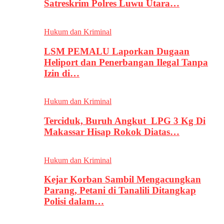
Satreskrim Polres Luwu Utara…
Hukum dan Kriminal
LSM PEMALU Laporkan Dugaan
Heliport dan Penerbangan Ilegal Tanpa
Izin di…
Hukum dan Kriminal
Terciduk, Buruh Angkut LPG 3 Kg Di
Makassar Hisap Rokok Diatas…
Hukum dan Kriminal
Kejar Korban Sambil Mengacungkan
Parang, Petani di Tanalili Ditangkap
Polisi dalam…