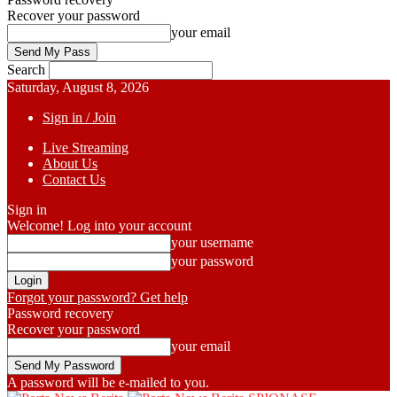
Recover your password
your email
Search
Saturday, August 8, 2026
Sign in / Join
Live Streaming
About Us
Contact Us
Sign in
Welcome! Log into your account
your username
your password
Forgot your password? Get help
Password recovery
Recover your password
your email
A password will be e-mailed to you.