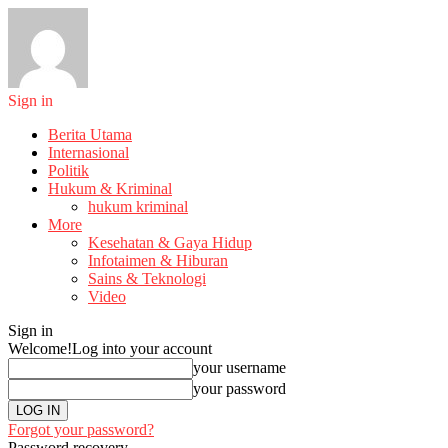
Sign in
Berita Utama
Internasional
Politik
Hukum & Kriminal
hukum kriminal
More
Kesehatan & Gaya Hidup
Infotaimen & Hiburan
Sains & Teknologi
Video
Sign in
Welcome!
Log into your account
your username
your password
Forgot your password?
Password recovery