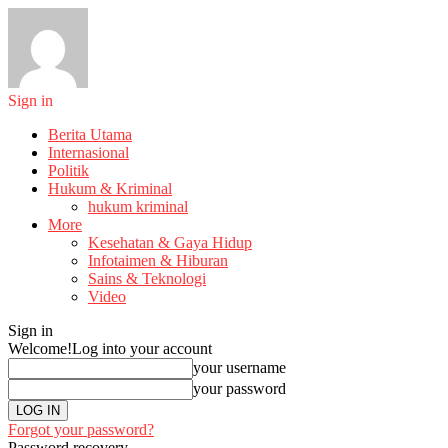
Sign in
Berita Utama
Internasional
Politik
Hukum & Kriminal
hukum kriminal
More
Kesehatan & Gaya Hidup
Infotaimen & Hiburan
Sains & Teknologi
Video
Sign in
Welcome!
Log into your account
your username
your password
Forgot your password?
Password recovery