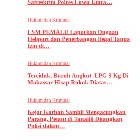
Satreskrim Polres Luwu Utara…
Hukum dan Kriminal
LSM PEMALU Laporkan Dugaan
Heliport dan Penerbangan Ilegal Tanpa
Izin di…
Hukum dan Kriminal
Terciduk, Buruh Angkut LPG 3 Kg Di
Makassar Hisap Rokok Diatas…
Hukum dan Kriminal
Kejar Korban Sambil Mengacungkan
Parang, Petani di Tanalili Ditangkap
Polisi dalam…