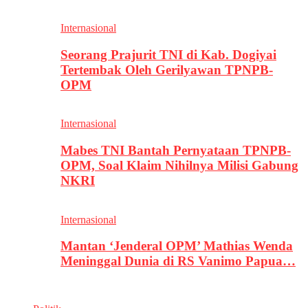
Internasional
Seorang Prajurit TNI di Kab. Dogiyai
Tertembak Oleh Gerilyawan TPNPB-
OPM
Internasional
Mabes TNI Bantah Pernyataan TPNPB-
OPM, Soal Klaim Nihilnya Milisi Gabung
NKRI
Internasional
Mantan ‘Jenderal OPM’ Mathias Wenda
Meninggal Dunia di RS Vanimo Papua…