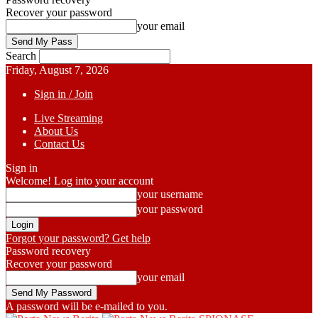
Recover your password
your email
Search
Friday, August 7, 2026
Sign in / Join
Live Streaming
About Us
Contact Us
Sign in
Welcome! Log into your account
your username
your password
Forgot your password? Get help
Password recovery
Recover your password
your email
A password will be e-mailed to you.