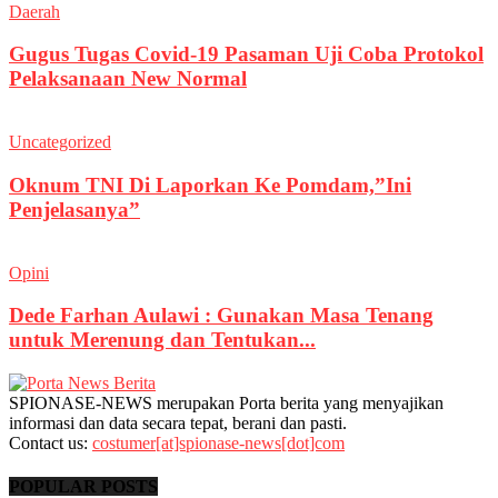
Daerah
Gugus Tugas Covid-19 Pasaman Uji Coba Protokol
Pelaksanaan New Normal
Uncategorized
Oknum TNI Di Laporkan Ke Pomdam,”Ini
Penjelasanya”
Opini
Dede Farhan Aulawi : Gunakan Masa Tenang
untuk Merenung dan Tentukan...
SPIONASE-NEWS merupakan Porta berita yang menyajikan
informasi dan data secara tepat, berani dan pasti.
Contact us:
costumer[at]spionase-news[dot]com
POPULAR POSTS