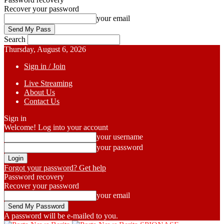
Recover your password
your email
Search
Thursday, August 6, 2026
Sign in / Join
Live Streaming
About Us
Contact Us
Sign in
Welcome! Log into your account
your username
your password
Forgot your password? Get help
Password recovery
Recover your password
your email
A password will be e-mailed to you.