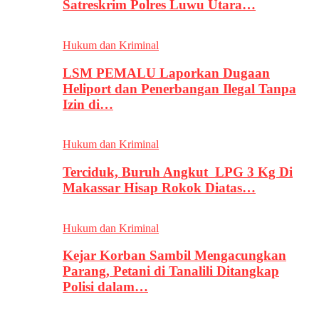
Satreskrim Polres Luwu Utara…
Hukum dan Kriminal
LSM PEMALU Laporkan Dugaan
Heliport dan Penerbangan Ilegal Tanpa
Izin di…
Hukum dan Kriminal
Terciduk, Buruh Angkut LPG 3 Kg Di
Makassar Hisap Rokok Diatas…
Hukum dan Kriminal
Kejar Korban Sambil Mengacungkan
Parang, Petani di Tanalili Ditangkap
Polisi dalam…