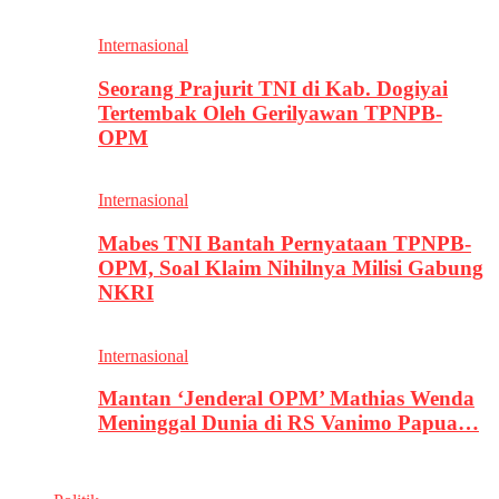
Internasional
Seorang Prajurit TNI di Kab. Dogiyai
Tertembak Oleh Gerilyawan TPNPB-
OPM
Internasional
Mabes TNI Bantah Pernyataan TPNPB-
OPM, Soal Klaim Nihilnya Milisi Gabung
NKRI
Internasional
Mantan ‘Jenderal OPM’ Mathias Wenda
Meninggal Dunia di RS Vanimo Papua…