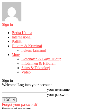
Sign in
Berita Utama
Internasional
Politik
Hukum & Kriminal
hukum kriminal
More
Kesehatan & Gaya Hidup
Infotaimen & Hiburan
Sains & Teknologi
Video
Sign in
Welcome!
Log into your account
your username
your password
Forgot your password?
Password recovery