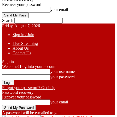
Recover your password
your email
Search
Friday, August 7, 2026
Sign in / Join
Live Streaming
About Us
Contact Us
Sign in
Welcome! Log into your account
your username
your password
Forgot your password? Get help
Password recovery
Recover your password
your email
A password will be e-mailed to you.