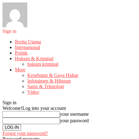
Sign in
Berita Utama
Internasional
Politik
Hukum & Kriminal
hukum kriminal
More
Kesehatan & Gaya Hidup
Infotaimen & Hiburan
Sains & Teknologi
Video
Sign in
Welcome!
Log into your account
your username
your password
Forgot your password?
Password recovery