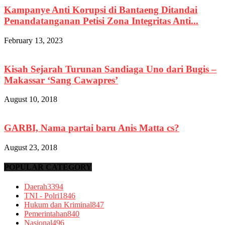
Kampanye Anti Korupsi di Bantaeng Ditandai
Penandatanganan Petisi Zona Integritas Anti...
February 13, 2023
Kisah Sejarah Turunan Sandiaga Uno dari Bugis –
Makassar ‘Sang Cawapres’
August 10, 2018
GARBI, Nama partai baru Anis Matta cs?
August 23, 2018
POPULAR CATEGORY
Daerah
3394
TNI - Polri
1846
Hukum dan Kriminal
847
Pemerintahan
840
Nasional
496