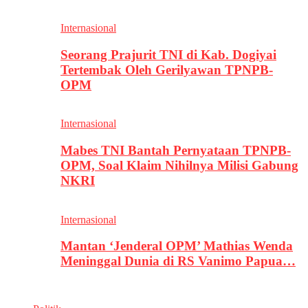
Internasional
Seorang Prajurit TNI di Kab. Dogiyai
Tertembak Oleh Gerilyawan TPNPB-
OPM
Internasional
Mabes TNI Bantah Pernyataan TPNPB-
OPM, Soal Klaim Nihilnya Milisi Gabung
NKRI
Internasional
Mantan ‘Jenderal OPM’ Mathias Wenda
Meninggal Dunia di RS Vanimo Papua…