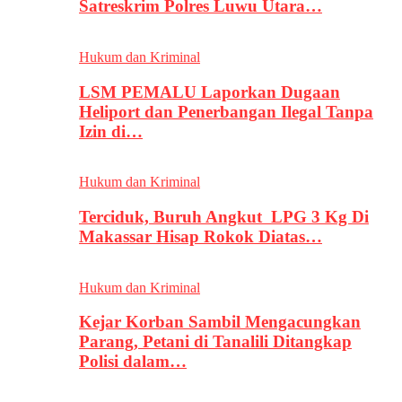
Satreskrim Polres Luwu Utara…
Hukum dan Kriminal
LSM PEMALU Laporkan Dugaan
Heliport dan Penerbangan Ilegal Tanpa
Izin di…
Hukum dan Kriminal
Terciduk, Buruh Angkut LPG 3 Kg Di
Makassar Hisap Rokok Diatas…
Hukum dan Kriminal
Kejar Korban Sambil Mengacungkan
Parang, Petani di Tanalili Ditangkap
Polisi dalam…