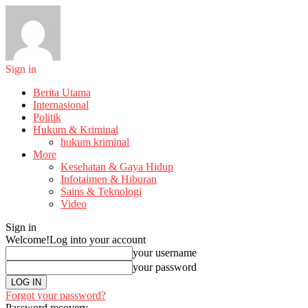
Sign in
Berita Utama
Internasional
Politik
Hukum & Kriminal
hukum kriminal
More
Kesehatan & Gaya Hidup
Infotaimen & Hiburan
Sains & Teknologi
Video
Sign in
Welcome!
Log into your account
your username
your password
Forgot your password?
Password recovery