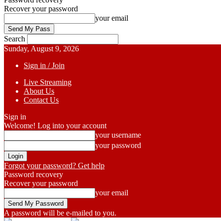
Recover your password
your email
Search
Sunday, August 9, 2026
Sign in / Join
Live Streaming
About Us
Contact Us
Sign in
Welcome! Log into your account
your username
your password
Forgot your password? Get help
Password recovery
Recover your password
your email
A password will be e-mailed to you.