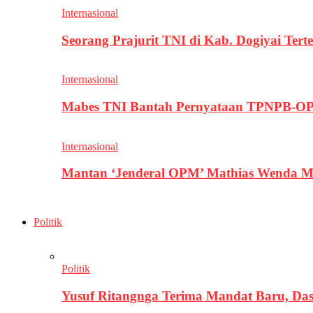
Internasional
Seorang Prajurit TNI di Kab. Dogiyai T
Internasional
Mabes TNI Bantah Pernyataan TPNPB-OPM
Internasional
Mantan ‘Jenderal OPM’ Mathias Wenda M
Politik
Politik
Yusuf Ritangnga Terima Mandat Baru, D