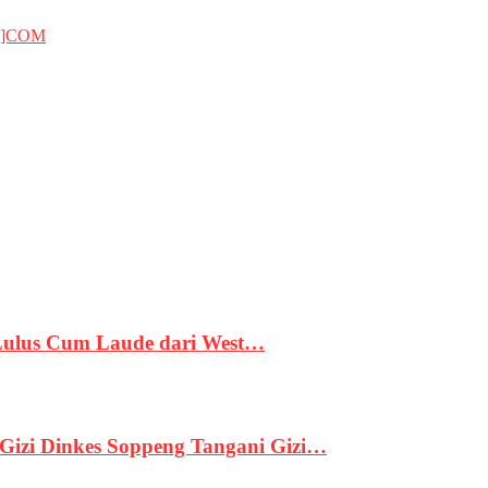
T]COM
 Lulus Cum Laude dari West…
izi Dinkes Soppeng Tangani Gizi…