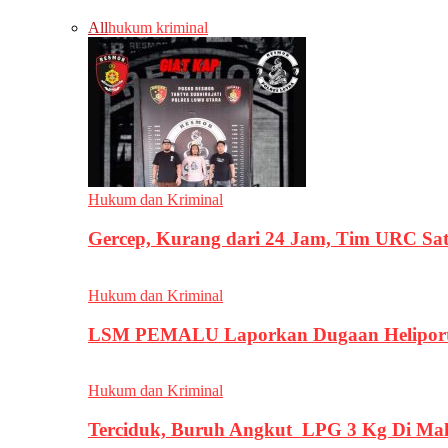
All
hukum kriminal
Hukum dan Kriminal
Gercep, Kurang dari 24 Jam, Tim URC Sa
Hukum dan Kriminal
LSM PEMALU Laporkan Dugaan Heliport d
Hukum dan Kriminal
Terciduk, Buruh Angkut LPG 3 Kg Di Ma