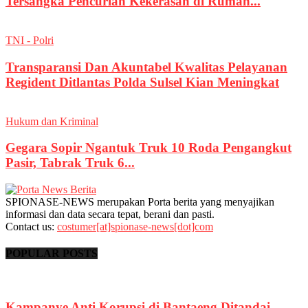
Tersangka Pencurian Kekerasan di Rumah...
TNI - Polri
Transparansi Dan Akuntabel Kwalitas Pelayanan
Regident Ditlantas Polda Sulsel Kian Meningkat
Hukum dan Kriminal
Gegara Sopir Ngantuk Truk 10 Roda Pengangkut
Pasir, Tabrak Truk 6...
SPIONASE-NEWS merupakan Porta berita yang menyajikan
informasi dan data secara tepat, berani dan pasti.
Contact us:
costumer[at]spionase-news[dot]com
POPULAR POSTS
Kampanye Anti Korupsi di Bantaeng Ditandai