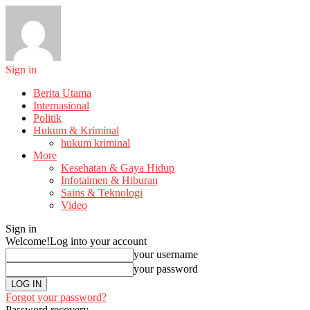
Sign in
Berita Utama
Internasional
Politik
Hukum & Kriminal
hukum kriminal
More
Kesehatan & Gaya Hidup
Infotaimen & Hiburan
Sains & Teknologi
Video
Sign in
Welcome!
Log into your account
your username
your password
Forgot your password?
Password recovery