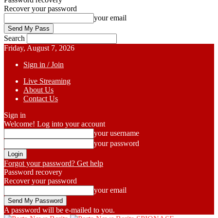
Recover your password
your email
Search
Friday, August 7, 2026
Sign in / Join
Live Streaming
About Us
Contact Us
Sign in
Welcome! Log into your account
your username
your password
Forgot your password? Get help
Password recovery
Recover your password
your email
A password will be e-mailed to you.