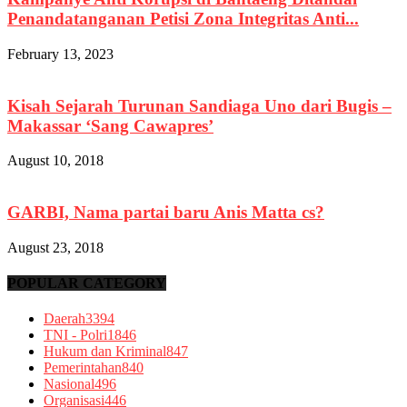
Penandatanganan Petisi Zona Integritas Anti...
February 13, 2023
Kisah Sejarah Turunan Sandiaga Uno dari Bugis –
Makassar ‘Sang Cawapres’
August 10, 2018
GARBI, Nama partai baru Anis Matta cs?
August 23, 2018
POPULAR CATEGORY
Daerah
3394
TNI - Polri
1846
Hukum dan Kriminal
847
Pemerintahan
840
Nasional
496
Organisasi
446