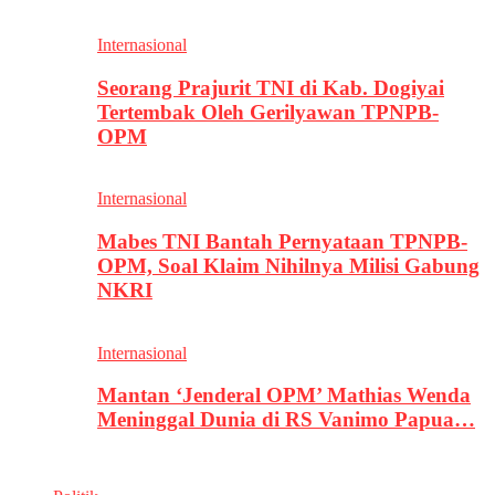
Internasional
Seorang Prajurit TNI di Kab. Dogiyai
Tertembak Oleh Gerilyawan TPNPB-
OPM
Internasional
Mabes TNI Bantah Pernyataan TPNPB-
OPM, Soal Klaim Nihilnya Milisi Gabung
NKRI
Internasional
Mantan ‘Jenderal OPM’ Mathias Wenda
Meninggal Dunia di RS Vanimo Papua…