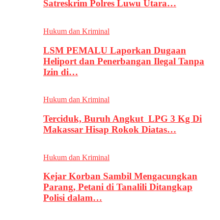
Satreskrim Polres Luwu Utara…
Hukum dan Kriminal
LSM PEMALU Laporkan Dugaan
Heliport dan Penerbangan Ilegal Tanpa
Izin di…
Hukum dan Kriminal
Terciduk, Buruh Angkut LPG 3 Kg Di
Makassar Hisap Rokok Diatas…
Hukum dan Kriminal
Kejar Korban Sambil Mengacungkan
Parang, Petani di Tanalili Ditangkap
Polisi dalam…