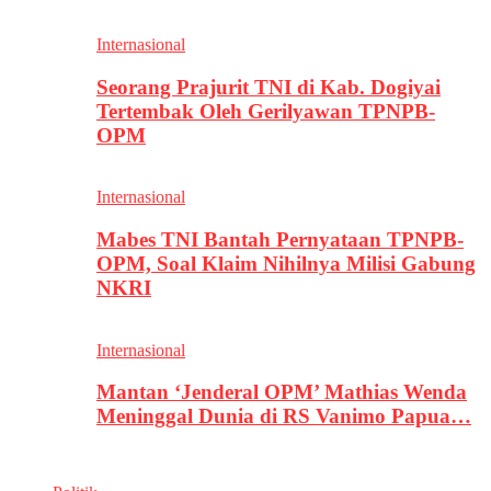
Internasional
Seorang Prajurit TNI di Kab. Dogiyai
Tertembak Oleh Gerilyawan TPNPB-
OPM
Internasional
Mabes TNI Bantah Pernyataan TPNPB-
OPM, Soal Klaim Nihilnya Milisi Gabung
NKRI
Internasional
Mantan ‘Jenderal OPM’ Mathias Wenda
Meninggal Dunia di RS Vanimo Papua…