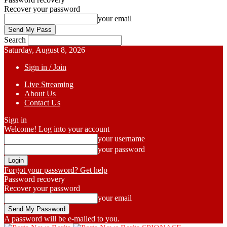
Recover your password
your email
Search
Saturday, August 8, 2026
Sign in / Join
Live Streaming
About Us
Contact Us
Sign in
Welcome! Log into your account
your username
your password
Forgot your password? Get help
Password recovery
Recover your password
your email
A password will be e-mailed to you.