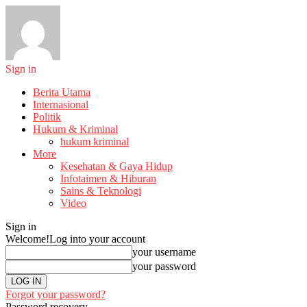
Sign in
Berita Utama
Internasional
Politik
Hukum & Kriminal
hukum kriminal
More
Kesehatan & Gaya Hidup
Infotaimen & Hiburan
Sains & Teknologi
Video
Sign in
Welcome!
Log into your account
your username
your password
Forgot your password?
Password recovery