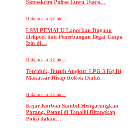
Satreskrim Polres Luwu Utara…
Hukum dan Kriminal
LSM PEMALU Laporkan Dugaan
Heliport dan Penerbangan Ilegal Tanpa
Izin di…
Hukum dan Kriminal
Terciduk, Buruh Angkut LPG 3 Kg Di
Makassar Hisap Rokok Diatas…
Hukum dan Kriminal
Kejar Korban Sambil Mengacungkan
Parang, Petani di Tanalili Ditangkap
Polisi dalam…