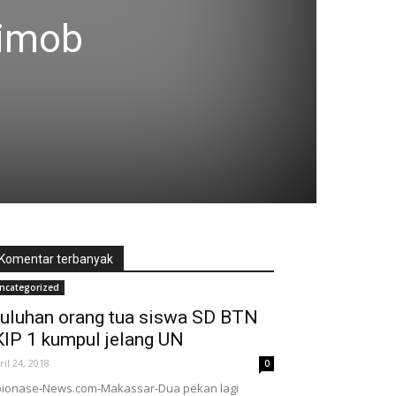
rimob
Komentar terbanyak
ncategorized
uluhan orang tua siswa SD BTN
KIP 1 kumpul jelang UN
ril 24, 2018
0
ionase-News.com-Makassar-Dua pekan lagi