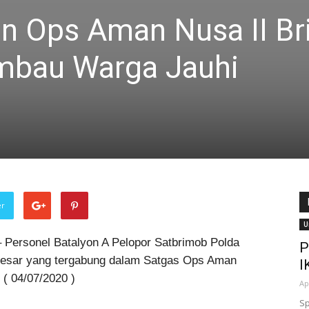
an Ops Aman Nusa II B
imbau Warga Jauhi
er
U
 Personel Batalyon A Pelopor Satbrimob Polda
P
a besar yang tergabung dalam Satgas Ops Aman
I
 ( 04/07/2020 )
Ap
Sp