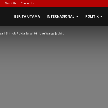
About Us
Contact Us
PIONASE-
BERITA UTAMA
INTERNASIONAL
POLITIK
 II Brimob Polda Sulsel Himbau Warga Jauhi...
EWS[DOT]COM