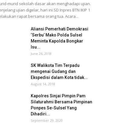
rid-murid sekolah dasar akan menghadapi ujian.
njelang ujian digelar, hari ini SD Inpres BTN IKIP 1
lakukan rapat bersama orang tua. Acara...
Aliansi Pemerhati Demokrasi
‘Serbu’ Mako Polda Sulsel
Meminta Kapolda Bongkar
Isu...
June 26, 2018
SK Walikota Tim Terpadu
mengenai Gudang dan
Ekspedisi dalam Kota tidak...
August 14, 2018
Kapolres Sinjai Pimpin Pam
Silaturahmi Bersama Pimpinan
Ponpes Se-Sulsel Yang
Dihadiri...
September 29, 2020