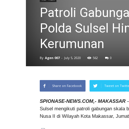
Patroli Gabung
Polda Sulsel H
Kerumunan
By
Agen 007
-
July 5, 2020
562
0
Share on Facebook
Tweet on Twitt
SPIONASE-NEWS.COM,- MAKASSAR
–
Sulsel mengikuti patroli gabungan skal
Nusa II di Wilayah Kota Makassar, Jumat