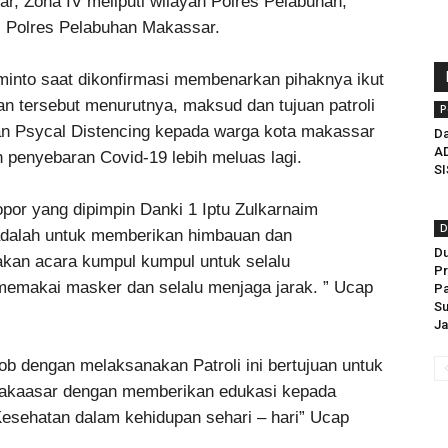
r, Zona IV meliputi wilayah Polres Pelabuhan,
 Polres Pelabuhan Makassar.
into saat dikonfirmasi membenarkan pihaknya ikut
an tersebut menurutnya, maksud dan tujuan patroli
P
n Psycal Distencing kepada warga kota makassar
Da
A
penyebaran Covid-19 lebih meluas lagi.
S
por yang dipimpin Danki 1 Iptu Zulkarnaim
D
a adalah untuk memberikan himbauan dan
Du
an acara kumpul kumpul untuk selalu
P
emakai masker dan selalu menjaga jarak. ” Ucap
P
S
Ja
ob dengan melaksanakan Patroli ini bertujuan untuk
Makaasar dengan memberikan edukasi kepada
esehatan dalam kehidupan sehari – hari” Ucap