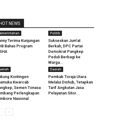
HOT NEWS
emerintahan
Politik
nny Terima Kunjungan
Sukseskan Jum’at
DB Bahas Program
Berkah, DPC Partai
ISHA
Demokrat Pangkep
Peduli Berbagi ke
Warga...
aerah
Daerah
kung Kontingen
Pemkab Toraja Utara
ramuka Kwarcab
Melalui Dishub, Tetapkan
angkep, Semen Tonasa
Tarif Angkutan Jasa
umbang Perlengkapan
Pelayanan Sitor...
mbore Nasional