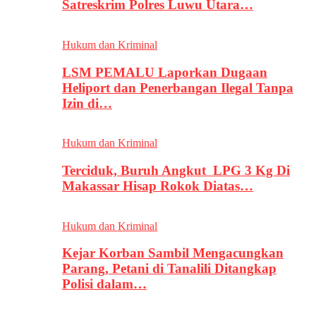
Satreskrim Polres Luwu Utara…
Hukum dan Kriminal
LSM PEMALU Laporkan Dugaan
Heliport dan Penerbangan Ilegal Tanpa
Izin di…
Hukum dan Kriminal
Terciduk, Buruh Angkut LPG 3 Kg Di
Makassar Hisap Rokok Diatas…
Hukum dan Kriminal
Kejar Korban Sambil Mengacungkan
Parang, Petani di Tanalili Ditangkap
Polisi dalam…