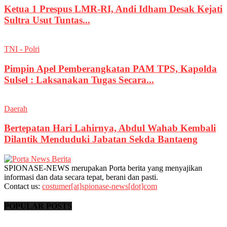
Ketua 1 Prespus LMR-RI, Andi Idham Desak Kejati
Sultra Usut Tuntas...
TNI - Polri
Pimpin Apel Pemberangkatan PAM TPS, Kapolda
Sulsel : Laksanakan Tugas Secara...
Daerah
Bertepatan Hari Lahirnya, Abdul Wahab Kembali
Dilantik Menduduki Jabatan Sekda Bantaeng
SPIONASE-NEWS merupakan Porta berita yang menyajikan
informasi dan data secara tepat, berani dan pasti.
Contact us:
costumer[at]spionase-news[dot]com
POPULAR POSTS