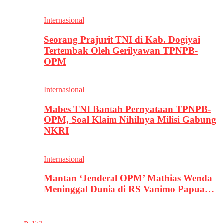
Internasional
Seorang Prajurit TNI di Kab. Dogiyai
Tertembak Oleh Gerilyawan TPNPB-
OPM
Internasional
Mabes TNI Bantah Pernyataan TPNPB-
OPM, Soal Klaim Nihilnya Milisi Gabung
NKRI
Internasional
Mantan ‘Jenderal OPM’ Mathias Wenda
Meninggal Dunia di RS Vanimo Papua…