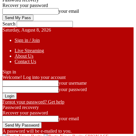
Recover your password
your email
Search
Saturday, August 8, 2026
Sign in / Join
Live Streaming
About Us
Contact Us
Sign in
Welcome! Log into your account
your username
your password
Forgot your password? Get help
Password recovery
Recover your password
your email
A password will be e-mailed to you.