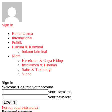
Sign in
Berita Utama
Internasional
Politik
Hukum & Kriminal
hukum kriminal
More
Kesehatan & Gaya Hidup
Infotaimen & Hiburan
Sains & Teknologi
Video
Sign in
Welcome!
Log into your account
your username
your password
Forgot your password?
Password recovery