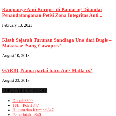
Kampanye Anti Korupsi di Bantaeng Ditandai
Penandatanganan Petisi Zona Integritas Anti...
February 13, 2023
Kisah Sejarah Turunan Sandiaga Uno dari Bugis –
Makassar ‘Sang Cawapres’
August 10, 2018
GARBI, Nama partai baru Anis Matta cs?
August 23, 2018
POPULAR CATEGORY
Daerah
3399
TNI - Polri
1847
Hukum dan Kriminal
847
Pemerintahan
840