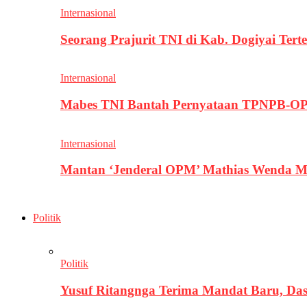
Internasional
Seorang Prajurit TNI di Kab. Dogiyai T
Internasional
Mabes TNI Bantah Pernyataan TPNPB-OPM
Internasional
Mantan ‘Jenderal OPM’ Mathias Wenda M
Politik
Politik
Yusuf Ritangnga Terima Mandat Baru, D