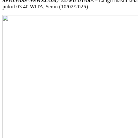
SPIONASE-NEWS.COM,- LUWU UTARA –
Langit masih kel
pukul 03.40 WITA, Senin (10/02/2025).