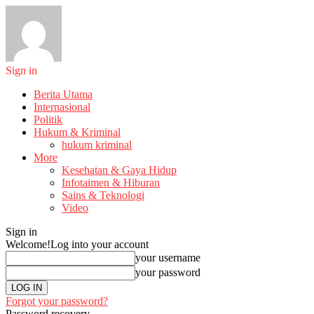
Sign in
Berita Utama
Internasional
Politik
Hukum & Kriminal
hukum kriminal
More
Kesehatan & Gaya Hidup
Infotaimen & Hiburan
Sains & Teknologi
Video
Sign in
Welcome!
Log into your account
your username
your password
Forgot your password?
Password recovery