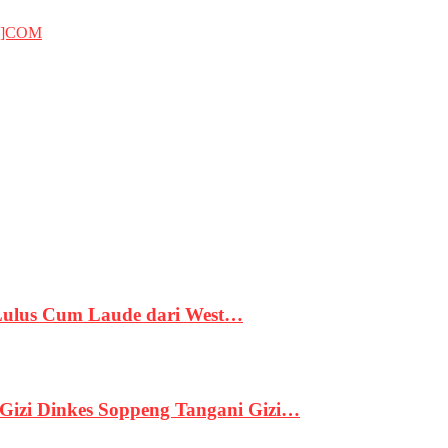
T]COM
 Lulus Cum Laude dari West…
izi Dinkes Soppeng Tangani Gizi…