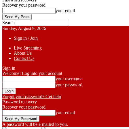
Recover your password
your email
Search
Sunday, August 9, 2026
Sign in / Join
Live Streaming
About Us
Contact Us
Sign in
Welcome! Log into your account
your username
your password
Forgot your password? Get help
Password recovery
Recover your password
your email
A password will be e-mailed to you.