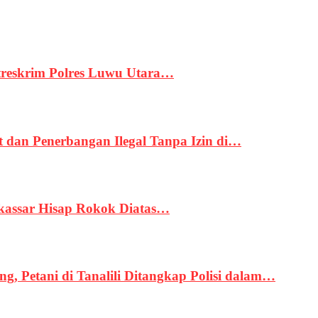
treskrim Polres Luwu Utara…
an Penerbangan Ilegal Tanpa Izin di…
kassar Hisap Rokok Diatas…
, Petani di Tanalili Ditangkap Polisi dalam…