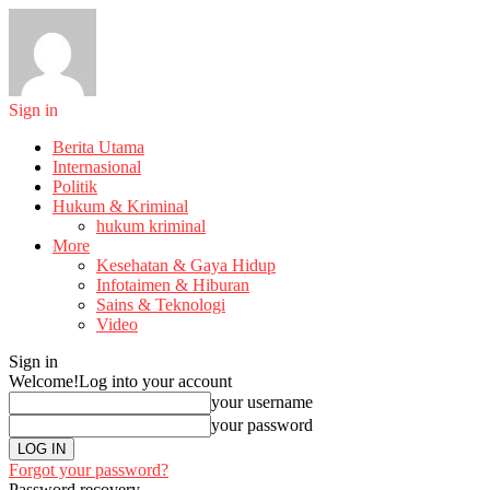
Sign in
Berita Utama
Internasional
Politik
Hukum & Kriminal
hukum kriminal
More
Kesehatan & Gaya Hidup
Infotaimen & Hiburan
Sains & Teknologi
Video
Sign in
Welcome!
Log into your account
your username
your password
Forgot your password?
Password recovery