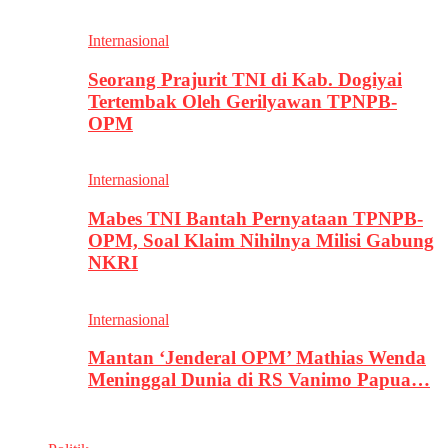
Internasional
Seorang Prajurit TNI di Kab. Dogiyai
Tertembak Oleh Gerilyawan TPNPB-
OPM
Internasional
Mabes TNI Bantah Pernyataan TPNPB-
OPM, Soal Klaim Nihilnya Milisi Gabung
NKRI
Internasional
Mantan ‘Jenderal OPM’ Mathias Wenda
Meninggal Dunia di RS Vanimo Papua…