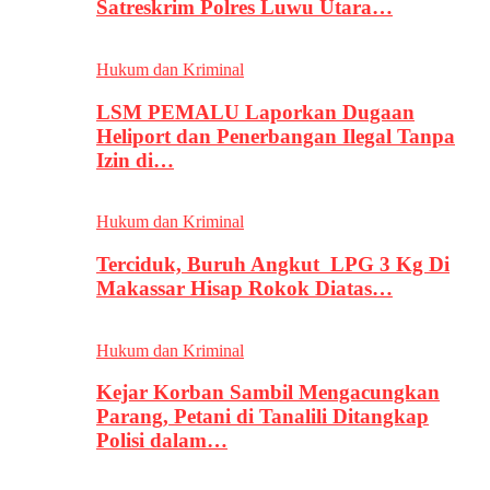
Satreskrim Polres Luwu Utara…
Hukum dan Kriminal
LSM PEMALU Laporkan Dugaan
Heliport dan Penerbangan Ilegal Tanpa
Izin di…
Hukum dan Kriminal
Terciduk, Buruh Angkut LPG 3 Kg Di
Makassar Hisap Rokok Diatas…
Hukum dan Kriminal
Kejar Korban Sambil Mengacungkan
Parang, Petani di Tanalili Ditangkap
Polisi dalam…