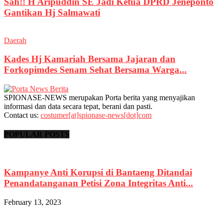
Sah!! H Aripuddin SE Jadi Ketua DPRD Jeneponto
Gantikan Hj Salmawati
Daerah
Kades Hj Kamariah Bersama Jajaran dan
Forkopimdes Senam Sehat Bersama Warga...
SPIONASE-NEWS merupakan Porta berita yang menyajikan
informasi dan data secara tepat, berani dan pasti.
Contact us:
costumer[at]spionase-news[dot]com
POPULAR POSTS
Kampanye Anti Korupsi di Bantaeng Ditandai
Penandatanganan Petisi Zona Integritas Anti...
February 13, 2023