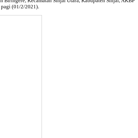
 Biringere, Kecamatan Sinjai Utara, Kabupaten Sinjai, AKBP
pagi (01/2/2021).