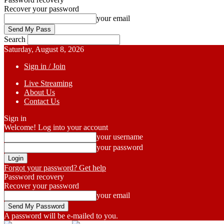
Recover your password
your email
Search
Saturday, August 8, 2026
Sign in / Join
Live Streaming
About Us
Contact Us
Sign in
Welcome! Log into your account
your username
your password
Forgot your password? Get help
Password recovery
Recover your password
your email
A password will be e-mailed to you.