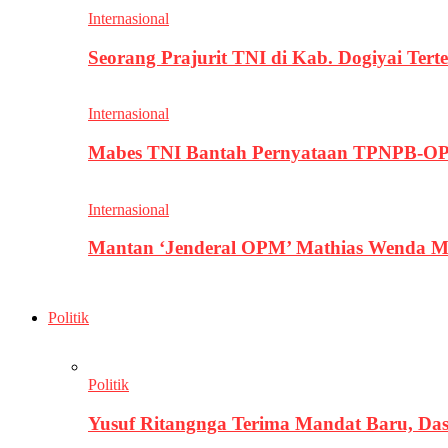
Internasional
Seorang Prajurit TNI di Kab. Dogiyai T
Internasional
Mabes TNI Bantah Pernyataan TPNPB-OPM
Internasional
Mantan ‘Jenderal OPM’ Mathias Wenda M
Politik
Politik
Yusuf Ritangnga Terima Mandat Baru, D