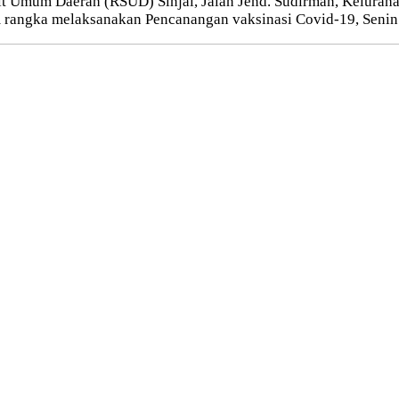
 Umum Daerah (RSUD) Sinjai, Jalan Jend. Sudirman, Kelurahan
 rangka melaksanakan Pencanangan vaksinasi Covid-19, Senin 