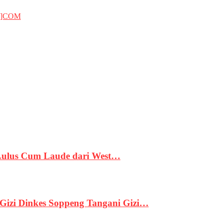
T]COM
 Lulus Cum Laude dari West…
izi Dinkes Soppeng Tangani Gizi…