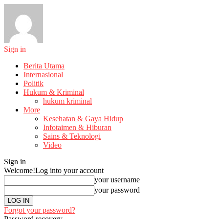
Sign in
Berita Utama
Internasional
Politik
Hukum & Kriminal
hukum kriminal
More
Kesehatan & Gaya Hidup
Infotaimen & Hiburan
Sains & Teknologi
Video
Sign in
Welcome!
Log into your account
your username
your password
Forgot your password?
Password recovery