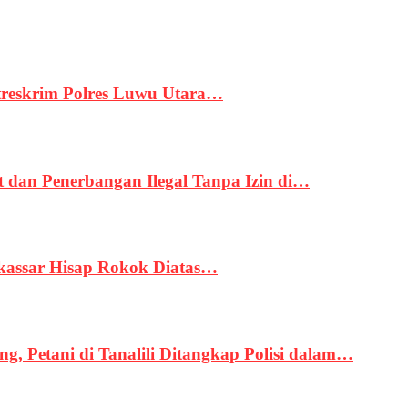
treskrim Polres Luwu Utara…
an Penerbangan Ilegal Tanpa Izin di…
kassar Hisap Rokok Diatas…
, Petani di Tanalili Ditangkap Polisi dalam…