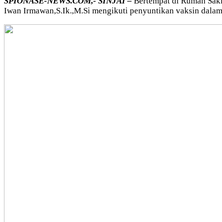
SPIONASE-NEWS.COM,- SINJAI –
Bertempat di Rumah Sakit
Iwan Irmawan,S.Ik.,M.Si mengikuti penyuntikan vaksin dalam