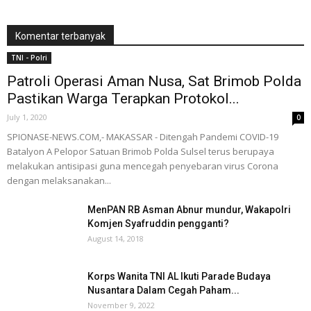
Komentar terbanyak
TNI - Polri
Patroli Operasi Aman Nusa, Sat Brimob Polda
Pastikan Warga Terapkan Protokol...
July 1, 2020
0
SPIONASE-NEWS.COM,- MAKASSAR - Ditengah Pandemi COVID-19
Batalyon A Pelopor Satuan Brimob Polda Sulsel terus berupaya
melakukan antisipasi guna mencegah penyebaran virus Corona
dengan melaksanakan...
MenPAN RB Asman Abnur mundur, Wakapolri
Komjen Syafruddin pengganti?
August 14, 2018
Korps Wanita TNI AL Ikuti Parade Budaya
Nusantara Dalam Cegah Paham...
November 9, 2022