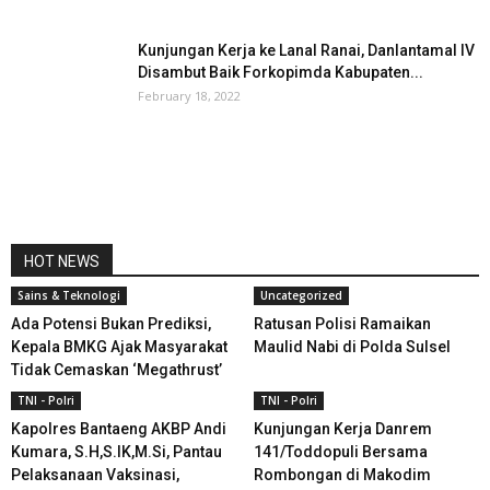
Kunjungan Kerja ke Lanal Ranai, Danlantamal IV
Disambut Baik Forkopimda Kabupaten...
February 18, 2022
HOT NEWS
Sains & Teknologi
Uncategorized
Ada Potensi Bukan Prediksi,
Ratusan Polisi Ramaikan
Kepala BMKG Ajak Masyarakat
Maulid Nabi di Polda Sulsel
Tidak Cemaskan ‘Megathrust’
TNI - Polri
TNI - Polri
Kapolres Bantaeng AKBP Andi
Kunjungan Kerja Danrem
Kumara, S.H,S.IK,M.Si, Pantau
141/Toddopuli Bersama
Pelaksanaan Vaksinasi,
Rombongan di Makodim