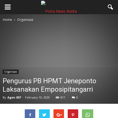
Home
Organisasi
Organisasi
Pengurus PB HPMT Jeneponto
Laksanakan Emposipitangarri
By
Agen 007
-
February 10, 2020
811
0