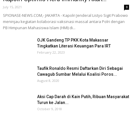
July 15, 2021
0
SPIONASE-NEWS.COM,- JAKARTA - Kapolri Jenderal Listyo Sigit Prabowo
meninjau kegiatan kolaborasi vaksinasi massal antara Polri dengan
PB Himpunan Mahasiswa Islam (HMI) di...
OJK Gandeng TP PKK Kota Makassar
Tingkatkan Literasi Keuangan Para IRT
February 22, 2023
Taufik Ronaldo Resmi Daftarkan Diri Sebagai
Cawagub Sumbar Melalui Koalisi Poros...
August 8, 2020
Aksi Cap Darah di Kain Putih, Ribuan Masyarakat
Turun ke Jalan...
October 9, 2018