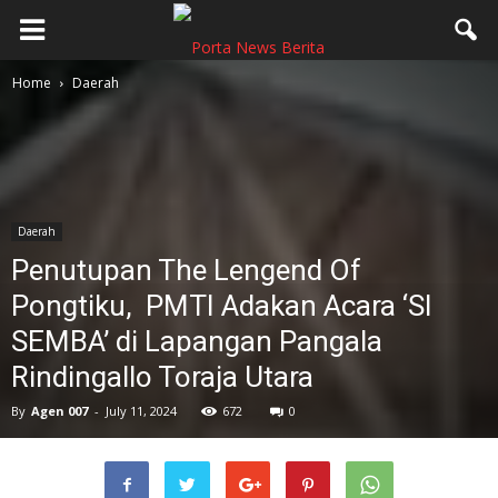
Home
Daerah
Daerah
Penutupan The Lengend Of
Pongtiku, PMTI Adakan Acara ‘SI
SEMBA’ di Lapangan Pangala
Rindingallo Toraja Utara
By
Agen 007
-
July 11, 2024
672
0