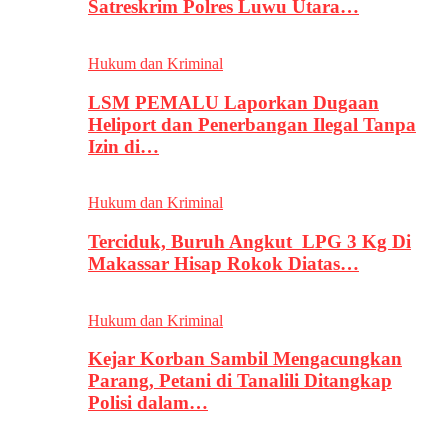
Satreskrim Polres Luwu Utara…
Hukum dan Kriminal
LSM PEMALU Laporkan Dugaan
Heliport dan Penerbangan Ilegal Tanpa
Izin di…
Hukum dan Kriminal
Terciduk, Buruh Angkut LPG 3 Kg Di
Makassar Hisap Rokok Diatas…
Hukum dan Kriminal
Kejar Korban Sambil Mengacungkan
Parang, Petani di Tanalili Ditangkap
Polisi dalam…