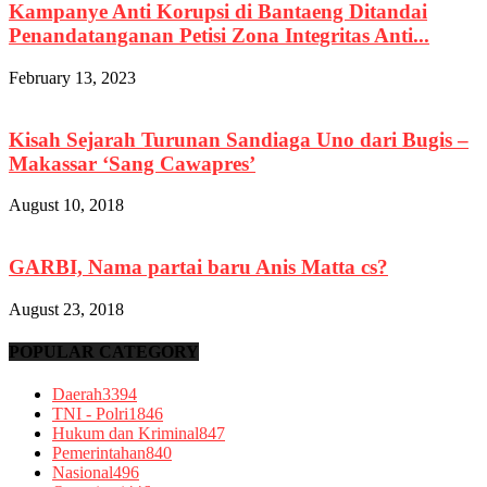
Kampanye Anti Korupsi di Bantaeng Ditandai
Penandatanganan Petisi Zona Integritas Anti...
February 13, 2023
Kisah Sejarah Turunan Sandiaga Uno dari Bugis –
Makassar ‘Sang Cawapres’
August 10, 2018
GARBI, Nama partai baru Anis Matta cs?
August 23, 2018
POPULAR CATEGORY
Daerah
3394
TNI - Polri
1846
Hukum dan Kriminal
847
Pemerintahan
840
Nasional
496