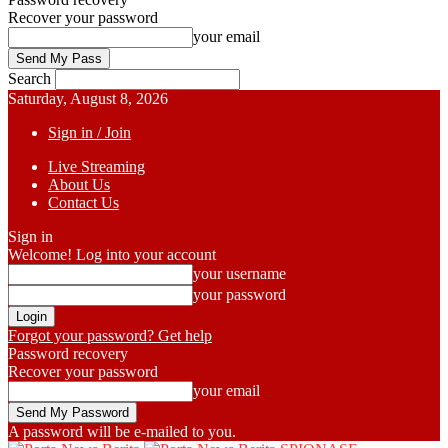
Recover your password
your email
Search
Saturday, August 8, 2026
Sign in / Join
Live Streaming
About Us
Contact Us
Sign in
Welcome! Log into your account
your username
your password
Forgot your password? Get help
Password recovery
Recover your password
your email
A password will be e-mailed to you.