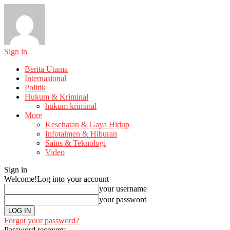
Sign in
Berita Utama
Internasional
Politik
Hukum & Kriminal
hukum kriminal
More
Kesehatan & Gaya Hidup
Infotaimen & Hiburan
Sains & Teknologi
Video
Sign in
Welcome!
Log into your account
your username
your password
Forgot your password?
Password recovery