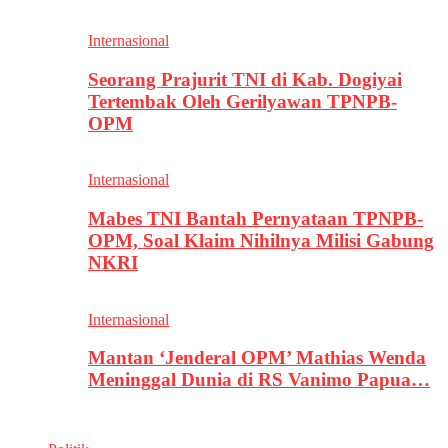
Internasional
Seorang Prajurit TNI di Kab. Dogiyai
Tertembak Oleh Gerilyawan TPNPB-
OPM
Internasional
Mabes TNI Bantah Pernyataan TPNPB-
OPM, Soal Klaim Nihilnya Milisi Gabung
NKRI
Internasional
Mantan ‘Jenderal OPM’ Mathias Wenda
Meninggal Dunia di RS Vanimo Papua…