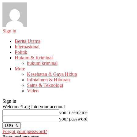
Sign in
Berita Utama
Internasional
Politik
Hukum & Kriminal
hukum kriminal
More
Kesehatan & Gaya Hidup
Infotaimen & Hiburan
Sains & Teknologi
Video
Sign in
Welcome!
Log into your account
your username
your password
Forgot your password?
Password recovery