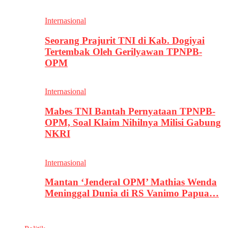
Internasional
Seorang Prajurit TNI di Kab. Dogiyai
Tertembak Oleh Gerilyawan TPNPB-
OPM
Internasional
Mabes TNI Bantah Pernyataan TPNPB-
OPM, Soal Klaim Nihilnya Milisi Gabung
NKRI
Internasional
Mantan ‘Jenderal OPM’ Mathias Wenda
Meninggal Dunia di RS Vanimo Papua…