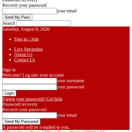
Recover your password
your email
Search
Saturday, August 8, 2026
Sign in / Join
Live Streaming
About Us
Contact Us
Sign in
Welcome! Log into your account
your username
your password
Forgot your password? Get help
Password recovery
Recover your password
your email
A password will be e-mailed to you.