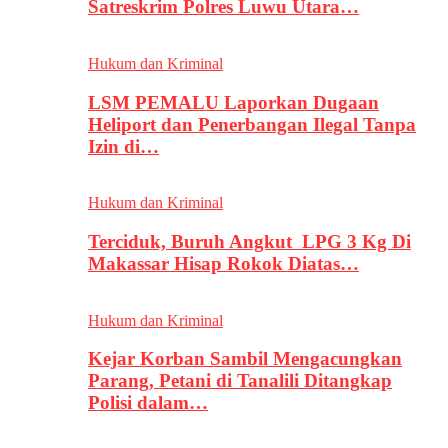
Satreskrim Polres Luwu Utara…
Hukum dan Kriminal
LSM PEMALU Laporkan Dugaan
Heliport dan Penerbangan Ilegal Tanpa
Izin di…
Hukum dan Kriminal
Terciduk, Buruh Angkut LPG 3 Kg Di
Makassar Hisap Rokok Diatas…
Hukum dan Kriminal
Kejar Korban Sambil Mengacungkan
Parang, Petani di Tanalili Ditangkap
Polisi dalam…