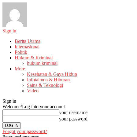
Sign in
Berita Utama
Internasional
Politik
Hukum & Kriminal
hukum kriminal
More
Kesehatan & Gaya Hidup
Infotaimen & Hiburan
Sains & Teknologi
Video
Sign in
Welcome!
Log into your account
your username
your password
Forgot your password?
Password recovery