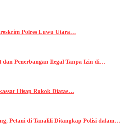
treskrim Polres Luwu Utara…
an Penerbangan Ilegal Tanpa Izin di…
kassar Hisap Rokok Diatas…
, Petani di Tanalili Ditangkap Polisi dalam…