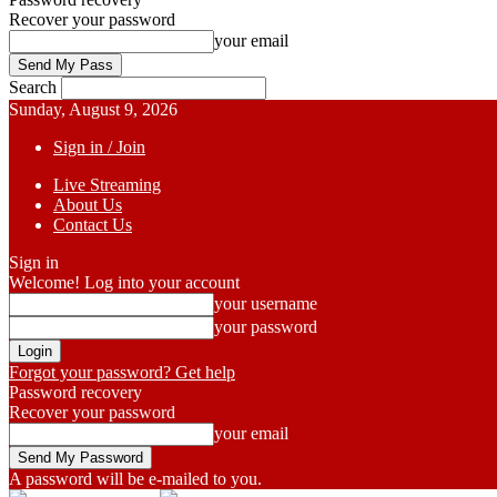
Recover your password
your email
Search
Sunday, August 9, 2026
Sign in / Join
Live Streaming
About Us
Contact Us
Sign in
Welcome! Log into your account
your username
your password
Forgot your password? Get help
Password recovery
Recover your password
your email
A password will be e-mailed to you.