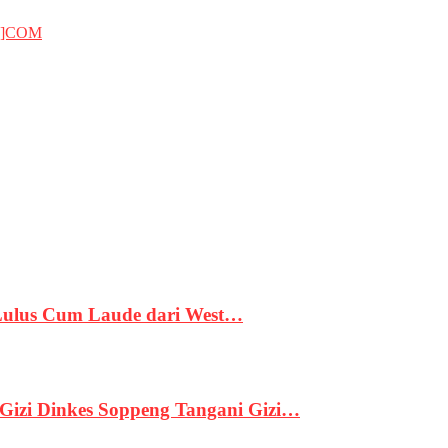
T]COM
 Lulus Cum Laude dari West…
izi Dinkes Soppeng Tangani Gizi…