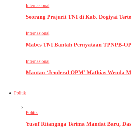
Internasional
Seorang Prajurit TNI di Kab. Dogiyai T
Internasional
Mabes TNI Bantah Pernyataan TPNPB-OPM
Internasional
Mantan ‘Jenderal OPM’ Mathias Wenda M
Politik
Politik
Yusuf Ritangnga Terima Mandat Baru, D