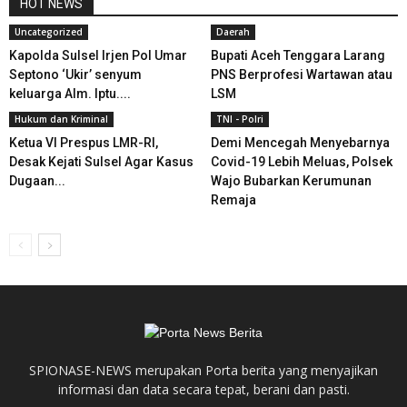
HOT NEWS
Uncategorized
Daerah
Kapolda Sulsel Irjen Pol Umar
Bupati Aceh Tenggara Larang
Septono ‘Ukir’ senyum
PNS Berprofesi Wartawan atau
keluarga Alm. Iptu....
LSM
Hukum dan Kriminal
TNI - Polri
Ketua VI Prespus LMR-RI,
Demi Mencegah Menyebarnya
Desak Kejati Sulsel Agar Kasus
Covid-19 Lebih Meluas, Polsek
Dugaan...
Wajo Bubarkan Kerumunan
Remaja
SPIONASE-NEWS merupakan Porta berita yang menyajikan
informasi dan data secara tepat, berani dan pasti.