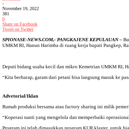
-
November 19, 2022
381
0
Share on Facebook
Tweet on Twitter
SPIONASE-NEWS.COM,- PANGKAJENE KEPULAUAN –
Bup
UMKM RI, Hanun Harimba di ruang kerja bupati Pangkep, Ra
Deputi bidang usaha kecil dan mikro Kemetrian UMKM RI, H
“Kita berharap, garam dari petani bisa langsung masuk ke pasa
Advetorial/Iklan
Rumah produksi bersama atau factory sharing ini milik peme
“Koperasi nanti yang mengelola dan memperbaiki operasion
Program ini telah dimasukkan program KUR klaster, untuk bia