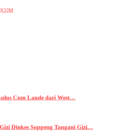
T]COM
 Lulus Cum Laude dari West…
izi Dinkes Soppeng Tangani Gizi…