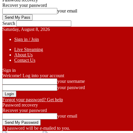
Recover your password
your email
Search
Saturday, August 8, 2026
Sign in / Join
Live Streaming
About Us
Contact Us
Sign in
Welcome! Log into your account
your username
your password
Forgot your password? Get help
Password recovery
Recover your password
your email
A password will be e-mailed to you.