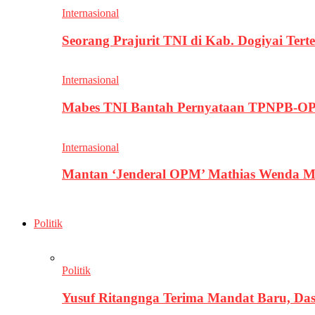
Internasional
Seorang Prajurit TNI di Kab. Dogiyai T
Internasional
Mabes TNI Bantah Pernyataan TPNPB-OPM
Internasional
Mantan ‘Jenderal OPM’ Mathias Wenda M
Politik
Politik
Yusuf Ritangnga Terima Mandat Baru, D