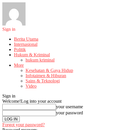
Sign in
Berita Utama
Internasional
Politik
Hukum & Kriminal
hukum kriminal
More
Kesehatan & Gaya Hidup
Infotaimen & Hiburan
Sains & Teknologi
Video
Sign in
Welcome!
Log into your account
your username
your password
Forgot your password?
Password recovery