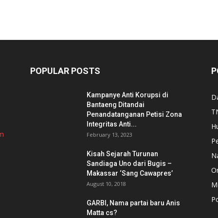
POPULAR POSTS
P
Kampanye Anti Korupsi di
D
Bantaeng Ditandai
TN
Penandatanganan Petisi Zona
Integritas Anti...
H
om
February 13, 2023
P
Kisah Sejarah Turunan
N
Sandiaga Uno dari Bugis –
Or
Makassar ‘Sang Cawapres’
August 10, 2018
Me
Po
GARBI, Nama partai baru Anis
Matta cs?