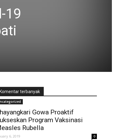
d-19
ati
Komentar terbanyak
ncategorized
hayangkari Gowa Proaktif
ukseskan Program Vaksinasi
easles Rubella
nuary 6, 2019
0