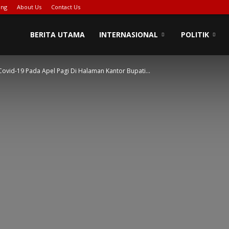
ing
About Us
Contact Us
BERITA UTAMA
INTERNASIONAL
POLITIK
vid-19 Pada Apel Pagi Di Halaman Kantor Bupati...