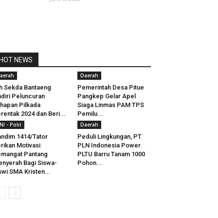
HOT NEWS
aerah
Daerah
h Sekda Bantaeng
Pemerintah Desa Pitue
diri Peluncuran
Pangkep Gelar Apel
hapan Pilkada
Siaga Linmas PAM TPS
rentak 2024 dan Beri...
Pemilu...
NI - Polri
Daerah
ndim 1414/Tator
Peduli Lingkungan, PT
rikan Motivasi
PLN Indonesia Power
mangat Pantang
PLTU Barru Tanam 1000
nyerah Bagi Siswa-
Pohon...
swi SMA Kristen...