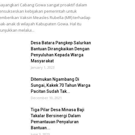
ayangkari Cabang Gowa sangat proaktif dalam
nsukseskan kebijakan pemerintah untuk
mberikan Vaksin Measles Rubella (MR) terhadap
ak-anak di wilayah Kabupaten Gowa. Hal itu
tunjukkan melalui...
Desa Batara Pangkep Salurkan
Bantuan Dirangkaikan Dengan
Penyuluhan Kepada Warga
Masyarakat
January 1, 2023
Ditemukan Ngambang Di
Sungai, Kakek 70 Tahun Warga
Pacitan Sudah Tak...
December 10, 2021
Tiga Pilar Desa Minasa Baji
Takalar Bersinergi Dalam
Pemantauan Penyaluran
Bantuan...
June 3, 2023