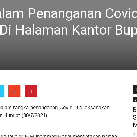
alam Penanganan Covi
 Di Halaman Kantor Bup
U
Dalam rangka penanganan Covid19 dilaksanakan
B
r, Jum’at (30/7/2021).
S
M
Ja
kda takalar H.Muhammad Hasbi mengatakan bahwa