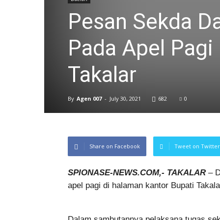
Pesan Sekda D
Pada Apel Pagi
Takalar
By
Agen 007
-
July 30, 2021
682
0
Share on Facebook
Tweet on Twitter
SPIONASE-NEWS.COM,- TAKALAR
– 
apel pagi di halaman kantor Bupati Takala
Dalam sambutannya pelaksana tugas se