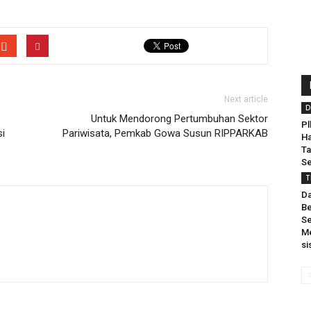
Next article
D
Untuk Mendorong Pertumbuhan Sektor
Pl
i
Pariwisata, Pemkab Gowa Susun RIPPARKAB
Ha
Ta
Se
T
Da
Be
Se
Me
si