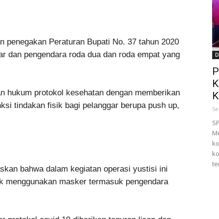
an penegakan Peraturan Bupati No. 37 tahun 2020
sar dan pengendara roda dua dan roda empat yang
D
P
K
pan hukum protokol kesehatan dengan memberikan
K
si tindakan fisik bagi pelanggar berupa push up,
Se
S
Me
ko
ko
ter
skan bahwa dalam kegiatan operasi yustisi ini
dak menggunakan masker termasuk pengendara