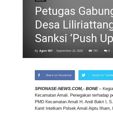
Petugas Gabung
Desa Liliriattan
Sanksi ‘Push Up
By
Agen 007
-
September 23, 2020
741
0
Share on Facebook
Tweet on Twitt
SPIONASE-NEWS.COM,- BONE
– Kegia
Kecamatan Amali. Penegakan terhadap pel
PMD Kecamatan Amali H. Andi Bakri l, S.
Kanit Intelkam Polsek Amali Aiptu Ilham,