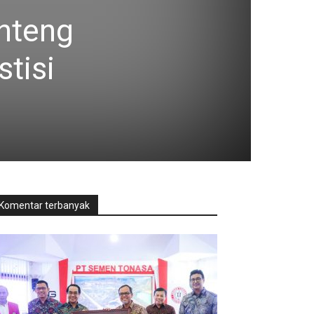
nteng
stisi
Komentar terbanyak