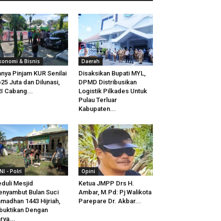
konomi & Bisnis
Daerah
nya Pinjam KUR Senilai
Disaksikan Bupati MYL,
25 Juta dan Dilunasi,
DPMD Distribusikan
I Cabang...
Logistik Pilkades Untuk
Pulau Terluar
Kabupaten...
NI - Polri
Opini
duli Mesjid
Ketua JMPP Drs H.
nyambut Bulan Suci
Ambar, M.Pd: Pj Walikota
madhan 1443 Hijriah,
Parepare Dr. Akbar...
buktikan Dengan
rya...