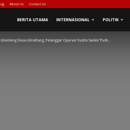
ing
About Us
Contact Us
PIONASE-
BERITA UTAMA
INTERNASIONAL
POLITIK
enteng Desa Liliriattang, Pelanggar Operasi Yustisi Sanksi ‘Push...
EWS[DOT]COM