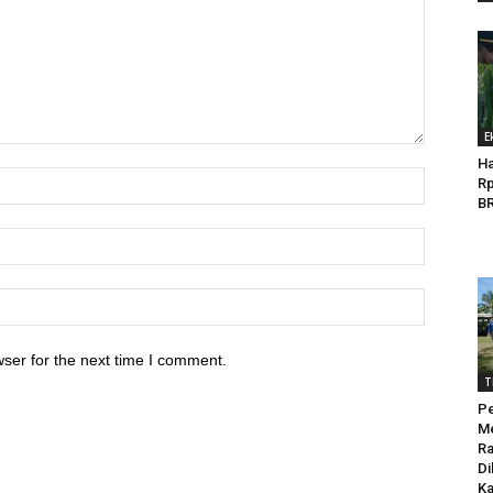
E
Ha
Rp
BR
ser for the next time I comment.
T
Pe
Me
Ra
Di
Ka