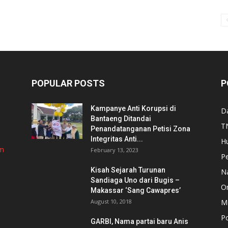
POPULAR POSTS
P
Kampanye Anti Korupsi di
D
Bantaeng Ditandai
TN
Penandatanganan Petisi Zona
Integritas Anti...
H
om
February 13, 2023
P
Kisah Sejarah Turunan
N
Sandiaga Uno dari Bugis –
Or
Makassar ‘Sang Cawapres’
August 10, 2018
Me
Po
GARBI, Nama partai baru Anis