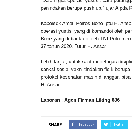
“Dalam giat operasi yustisi, para pelangg
penindakan berupa push up,” ujar Aipda 
Kapolsek Amali Polres Bone Iptu H. Ans
operasi yustisi yang di komandoi oleh 
Bone yang di back up oleh TNI-Polri mer
37 tahun 2020. Tutur H. Ansar
Lebih lanjut, untuk saat ini petugas disi
sanksi sosial yakni tindakan fisik berup
protokol kesehatan masih dilanggar, bisa 
H. Ansar
Laporan : Agen Firman Liking 686
SHARE
Facebook
Twitter