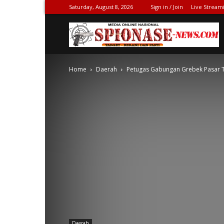
Saturday, August 8, 2026
Sign in / Join
Live Stream
S
Home
Daerah
Petugas Gabungan Grebek Pasar Tob
N
Daerah