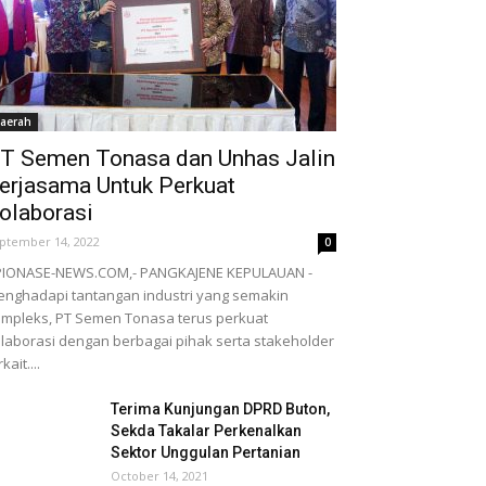
aerah
T Semen Tonasa dan Unhas Jalin
erjasama Untuk Perkuat
olaborasi
ptember 14, 2022
0
PIONASE-NEWS.COM,- PANGKAJENE KEPULAUAN -
nghadapi tantangan industri yang semakin
mpleks, PT Semen Tonasa terus perkuat
laborasi dengan berbagai pihak serta stakeholder
kait....
Terima Kunjungan DPRD Buton,
Sekda Takalar Perkenalkan
Sektor Unggulan Pertanian
October 14, 2021