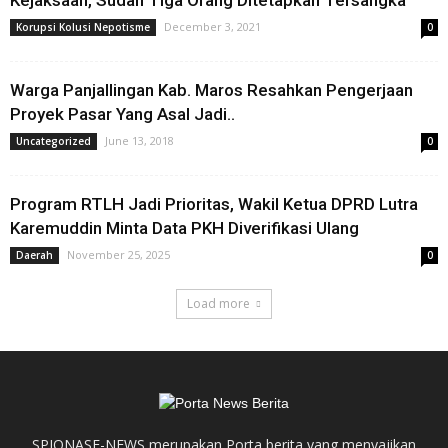
Kejaksaan, Sudah Tiga Orang Ditetapkan Tersangka
December 3, 2021
Korupsi Kolusi Nepotisme
0
Warga Panjallingan Kab. Maros Resahkan Pengerjaan
Proyek Pasar Yang Asal Jadi..
June 13, 2018
Uncategorized
0
Program RTLH Jadi Prioritas, Wakil Ketua DPRD Lutra
Karemuddin Minta Data PKH Diverifikasi Ulang
November 25, 2025
Daerah
0
Load more
SPIONASE-NEWS merupakan Porta berita yang menyajikan