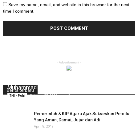
Save my name, email, and website in this browser for the next
time I comment.
- Advertisement -
Personel Polres Bone Peringati Maulid Nabi
Muhammad SAW Di Masjid Qadrul Islam
Berita terbaru
October 27, 2020
0
TNI - Polri
Pemerintah & KIP Agara Ajak Sukseskan Pemilu
Yang Aman, Damai, Jujur dan Adil
April 8, 2019