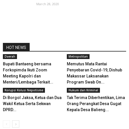
March 28, 2020
HOT NEWS
Daerah
Metropolitan
Bupati Bantaeng bersama
Memutus Mata Rantai
Forkopimda Ikuti Zoom
Penyebaran Covid-19, Dishub
Meeting Kapolri dan
Makassar Laksanakan
Menteri/Lembaga Terkait...
Program Swab On...
Korupsi Kolusi Nepotisme
Hukum dan Kriminal
Di Borgol Jaksa, Ketua dan Dua
Tak Terima Diberhentikan, Lima
Wakil Ketua Serta Sekwan
Orang Perangkat Desa Gugat
DPRD...
Kepala Desa Balieng...