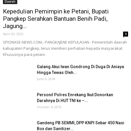
Daerah
Kepedulian Pemimpin ke Petani, Bupati
Pangkep Serahkan Bantuan Benih Padi,
Jagung...
April 20, 2022
0
SPIONASE-NEWS.COM,- PANGKAJENE KEPULAUAN - Pemerintah daerah
kabupaten Pangkep, terus memberi perhatian kepada masyarakat.
Khususnya para petani.
Galang Akui Iwan Gondrong Di Duga Di Aniaya
Hingga Tewas Oleh...
June 6, 2018
Personil Polres Enrekang Ikut Donorkan
Darahnya Di HUT TNI ke –...
October 4, 2019
Gandeng PB SEMMI, DPP KNPI Sebar 450 Nasi
Box dan Sanitizer...