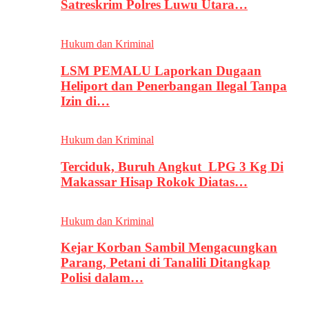
Satreskrim Polres Luwu Utara…
Hukum dan Kriminal
LSM PEMALU Laporkan Dugaan
Heliport dan Penerbangan Ilegal Tanpa
Izin di…
Hukum dan Kriminal
Terciduk, Buruh Angkut LPG 3 Kg Di
Makassar Hisap Rokok Diatas…
Hukum dan Kriminal
Kejar Korban Sambil Mengacungkan
Parang, Petani di Tanalili Ditangkap
Polisi dalam…