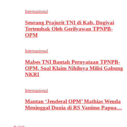
Internasional
Seorang Prajurit TNI di Kab. Dogiyai
Tertembak Oleh Gerilyawan TPNPB-
OPM
Internasional
Mabes TNI Bantah Pernyataan TPNPB-
OPM, Soal Klaim Nihilnya Milisi Gabung
NKRI
Internasional
Mantan ‘Jenderal OPM’ Mathias Wenda
Meninggal Dunia di RS Vanimo Papua…