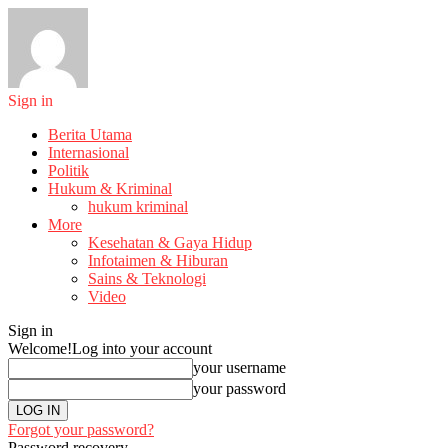
Sign in
Berita Utama
Internasional
Politik
Hukum & Kriminal
hukum kriminal
More
Kesehatan & Gaya Hidup
Infotaimen & Hiburan
Sains & Teknologi
Video
Sign in
Welcome!
Log into your account
your username
your password
Forgot your password?
Password recovery