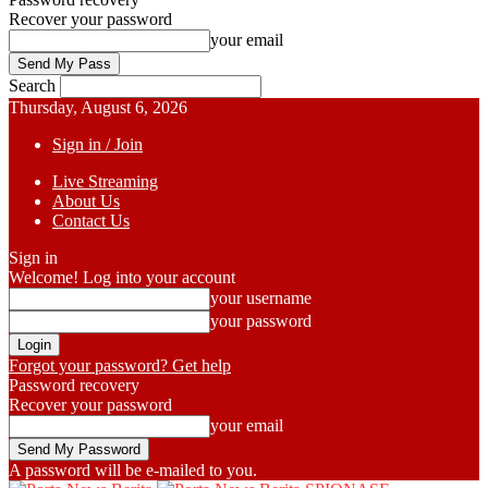
Recover your password
your email
Search
Thursday, August 6, 2026
Sign in / Join
Live Streaming
About Us
Contact Us
Sign in
Welcome! Log into your account
your username
your password
Forgot your password? Get help
Password recovery
Recover your password
your email
A password will be e-mailed to you.